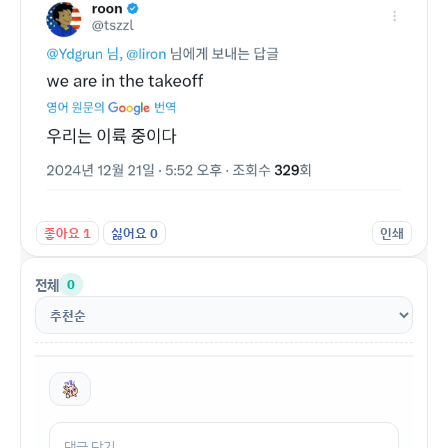
좋아요
1
싫어요
0
인쇄
전체
0