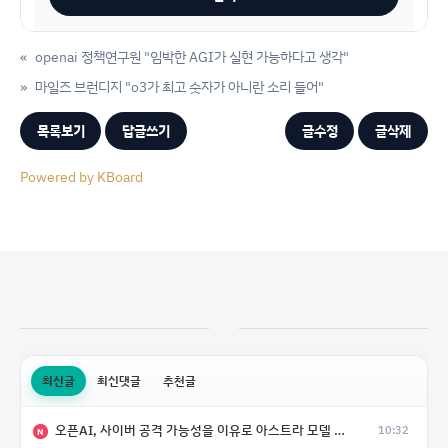
«
openai 정책연구원 "임박한 AGI가 실현 가능하다고 생각"
»
마일즈 브런디지 "o3가 최고 숫자가 아니란 소리 들어"
목록보기
답글쓰기
글수정
글삭제
Powered by KBoard
최신글
최신댓글
추천글
오픈AI, 사이버 공격 가능성을 이유로 아스트라 모델 출시 연기
10:32
N