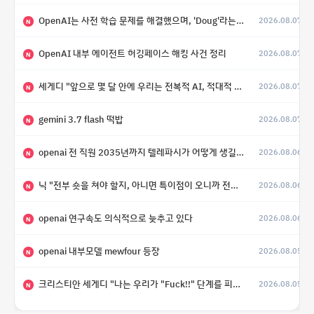
OpenAI는 사전 학습 문제를 해결했으며, 'Doug'라는 코드명을 가진 훨씬 더 큰 모델을 활발히 개발 중
2026.08.07
N
OpenAI 내부 에이전트 허깅페이스 해킹 사건 정리
2026.08.07
N
세게디 "앞으로 몇 달 안에 우리는 전복적 AI, 적대적 AI 둘 다 보게 될 것"
2026.08.07
N
gemini 3.7 flash 떡밥
2026.08.07
N
openai 전 직원 2035년까지 텔레파시가 어떻게 생길 수 있는지
2026.08.06
N
닉 "전부 숏을 쳐야 할지, 아니면 특이점이 오니까 전부 롱을 쳐야 할지 모르겠다.”
2026.08.06
N
openai 연구속도 의식적으로 늦추고 있다
2026.08.06
N
openai 내부모델 mewfour 등장
2026.08.05
N
크리스티안 세게디 "나는 우리가 "Fuck!!" 단계를 피할 수 있기를 바랄 뿐"
2026.08.05
N