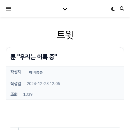
트윗
룬 "우리는 이륙 중"
작성자
하이룽룽
작성일
2024-12-23 12:05
조회
1339