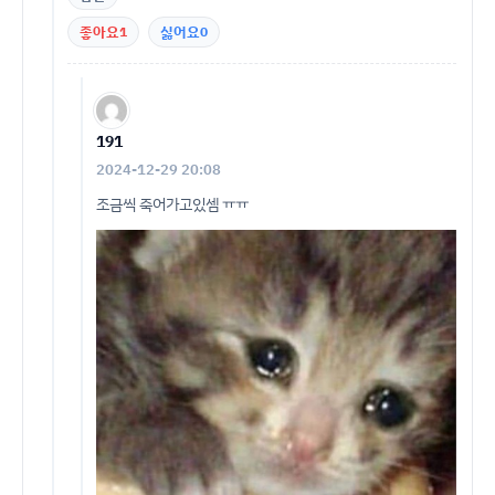
좋아요
1
싫어요
0
191
2024-12-29 20:08
조금씩 죽어가고있셈 ㅠㅠ