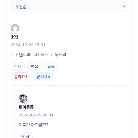
191
2024-12-29 15:07
ㅜㅜ 빨리와.. 나 아파 ㅠㅠ 무서워
삭제
편집
답글
좋아요
1
싫어요
0
하이룽룽
2024-12-29 20:01
어디가 아프셈???
답글