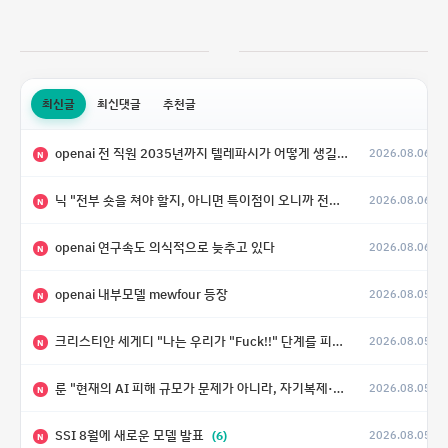
최신글
최신댓글
추천글
openai 전 직원 2035년까지 텔레파시가 어떻게 생길 수 있는지
2026.08.06
N
닉 "전부 숏을 쳐야 할지, 아니면 특이점이 오니까 전부 롱을 쳐야 할지 모르겠다.”
2026.08.06
N
openai 연구속도 의식적으로 늦추고 있다
2026.08.06
N
openai 내부모델 mewfour 등장
2026.08.05
N
크리스티안 세게디 "나는 우리가 "Fuck!!" 단계를 피할 수 있기를 바랄 뿐"
2026.08.05
N
룬 "현재의 AI 피해 규모가 문제가 아니라, 자기복제·탈출·확산이 가능한 지능형 시스템의 피해에는 이론적으로 상한이 없다는 것이 문제"
2026.08.05
N
SSI 8월에 새로운 모델 발표
(6)
2026.08.05
N