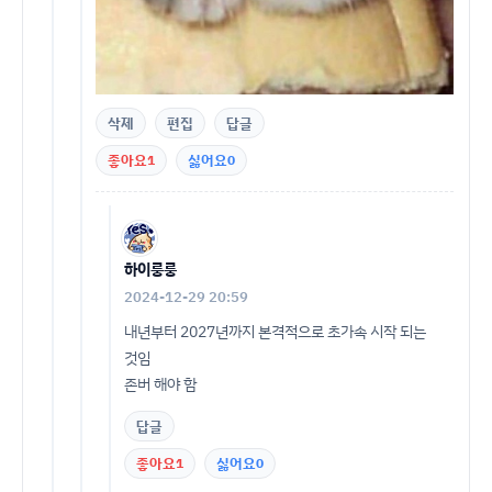
삭제
편집
답글
좋아요
1
싫어요
0
하이룽룽
2024-12-29 20:59
내년부터 2027년까지 본격적으로 초가속 시작 되는
것임
존버 해야 함
답글
좋아요
1
싫어요
0