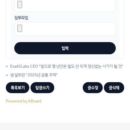
첨부파일
«
ExaAILabs CEO "앞으로 몇 년간은 말도 안 되게 정신없는 시기가 될 것"
»
샘 알트만 "2025년 공통 주제"
목록보기
답글쓰기
글수정
글삭제
Powered by KBoard