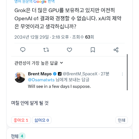
며칠 안에 알게 될 것
좋아요
1
싫어요
0
인쇄
전체
4