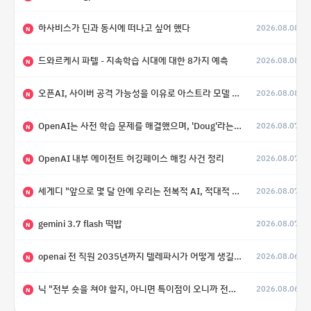
하사비스가 딘과 동시에 떠나고 싶어 했다
2026.08.08
N
드와르케시 파텔 - 지속학습 시대에 대한 8가지 예측
2026.08.08
N
오픈AI, 사이버 공격 가능성을 이유로 아스트라 모델 출시 연기
2026.08.08
N
OpenAI는 사전 학습 문제를 해결했으며, 'Doug'라는 코드명을 가진 훨씬 더 큰 모델을 활발히 개발 중
2026.08.07
N
OpenAI 내부 에이전트 허깅페이스 해킹 사건 정리
2026.08.07
N
세게디 "앞으로 몇 달 안에 우리는 전복적 AI, 적대적 AI 둘 다 보게 될 것"
2026.08.07
N
gemini 3.7 flash 떡밥
2026.08.07
N
openai 전 직원 2035년까지 텔레파시가 어떻게 생길 수 있는지
2026.08.06
N
닉 "전부 숏을 쳐야 할지, 아니면 특이점이 오니까 전부 롱을 쳐야 할지 모르겠다.”
2026.08.06
N