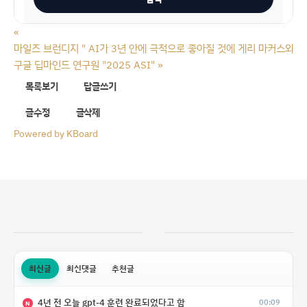
«
마일즈 브런디지 " AI가 3년 안에 극적으로 좋아질 것에 게리 마커스와 내
구글 딥마인드 연구원 "2025 ASI"
»
목록보기
답글쓰기
글수정
글삭제
Powered by KBoard
최신글
최신댓글
추천글
4년 전 오늘 gpt-4 훈련 완료되었다고 함
00:09
N