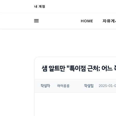
내 계정
HOME
자유게
샘 알트만 "특이점 근처; 어느
작성자
작성일
2025-01-0
하이룽룽