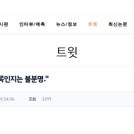
시판
인터뷰/예측
뉴스/정보
트윗
최신논문
트윗
 쪽인지는 불분명."
5 14:36
조회
1397