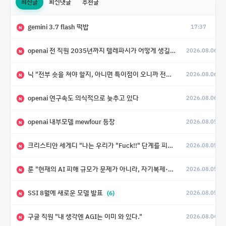
최신글
최신댓글
추천글
gemini 3.7 flash 떡밥
17:37
N
openai 전 직원 2035년까지 텔레파시가 어떻게 생길 수 있는지
2026.08.06
N
닉 "전부 숏을 쳐야 할지, 아니면 특이점이 오니까 전부 롱을 쳐야 할지 모르겠다.”
2026.08.06
N
openai 연구속도 의식적으로 늦추고 있다
2026.08.06
N
openai 내부모델 mewfour 등장
2026.08.05
N
크리스티안 세게디 "나는 우리가 "Fuck!!" 단계를 피할 수 있기를 바랄 뿐"
2026.08.05
N
룬 "현재의 AI 피해 규모가 문제가 아니라, 자기복제·탈출·확산이 가능한 지능형 시스템의 피해에는 이론적으로 상한이 없다는 것이 문제"
2026.08.05
N
SSI 8월에 새로운 모델 발표
(6)
2026.08.05
N
구글 직원 "내 생각엔 AGI는 이미 와 있다."
2026.08.04
N