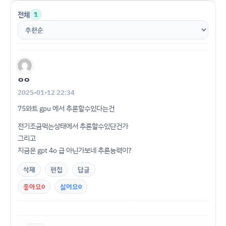
전체
1
ㅇㅇ
2025-01-12 22:34
75와트 gpu 에서 추론할수있다는건
전기조금먹는상태에서 추론할수있단건가
그리고
지금은 gpt 4o 급 아닌가보네 추론능력이?
삭제
편집
답글
좋아요
0
싫어요
0