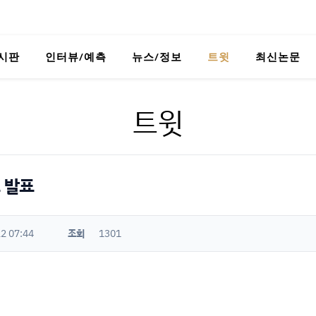
시판
인터뷰/예측
뉴스/정보
트윗
최신논문
트윗
 발표
2 07:44
조회
1301