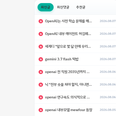
최신글
최신댓글
추천글
OpenAI는 사전 학습 문제를 해결했으며, 'Doug'라는 코드명을 가진 훨씬 더 큰 모델을 활발히 개발 중
2026.08.07
N
OpenAI 내부 에이전트 허깅페이스 해킹 사건 정리
2026.08.07
N
세게디 "앞으로 몇 달 안에 우리는 전복적 AI, 적대적 AI 둘 다 보게 될 것"
2026.08.07
N
gemini 3.7 flash 떡밥
2026.08.07
N
openai 전 직원 2035년까지 텔레파시가 어떻게 생길 수 있는지
2026.08.06
N
닉 "전부 숏을 쳐야 할지, 아니면 특이점이 오니까 전부 롱을 쳐야 할지 모르겠다.”
2026.08.06
N
openai 연구속도 의식적으로 늦추고 있다
2026.08.06
N
openai 내부모델 mewfour 등장
2026.08.05
N