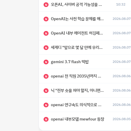
오픈AI, 사이버 공격 가능성을 이유로 아스트라 모델 출시 연기
10:32
N
OpenAI는 사전 학습 문제를 해결했으며, 'Doug'라는 코드명을 가진 훨씬 더 큰 모델을 활발히 개발 중
2026.08.07
N
OpenAI 내부 에이전트 허깅페이스 해킹 사건 정리
2026.08.07
N
세게디 "앞으로 몇 달 안에 우리는 전복적 AI, 적대적 AI 둘 다 보게 될 것"
2026.08.07
N
gemini 3.7 flash 떡밥
2026.08.07
N
openai 전 직원 2035년까지 텔레파시가 어떻게 생길 수 있는지
2026.08.06
N
닉 "전부 숏을 쳐야 할지, 아니면 특이점이 오니까 전부 롱을 쳐야 할지 모르겠다.”
2026.08.06
N
openai 연구속도 의식적으로 늦추고 있다
2026.08.06
N
openai 내부모델 mewfour 등장
2026.08.05
N