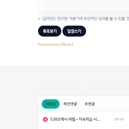
«
딥마인드 연구원 "4분기에 초인적인 성과를 볼 수 있을 것
목록보기
답글쓰기
Powered by KBoard
최신글
최신댓글
추천글
드와르케시 파텔 - 지속학습 시대에 대한 8가지 예측
18:14
N