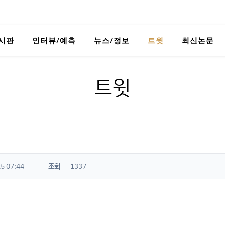
시판
인터뷰/예측
뉴스/정보
트윗
최신논문
트윗
5 07:44
조회
1337