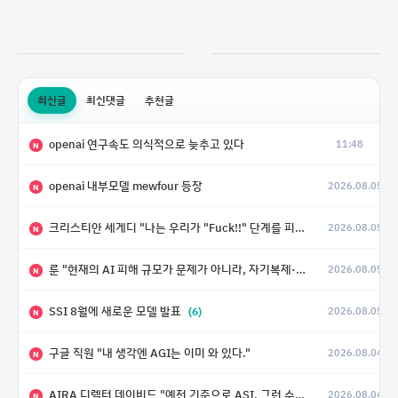
최신글
최신댓글
추천글
openai 연구속도 의식적으로 늦추고 있다
11:48
N
openai 내부모델 mewfour 등장
2026.08.05
N
크리스티안 세게디 "나는 우리가 "Fuck!!" 단계를 피할 수 있기를 바랄 뿐"
2026.08.05
N
룬 "현재의 AI 피해 규모가 문제가 아니라, 자기복제·탈출·확산이 가능한 지능형 시스템의 피해에는 이론적으로 상한이 없다는 것이 문제"
2026.08.05
N
SSI 8월에 새로운 모델 발표
(6)
2026.08.05
N
구글 직원 "내 생각엔 AGI는 이미 와 있다."
2026.08.04
N
AIRA 디렉터 데이비드 "예전 기준으로 ASI, 그런 수준은 바로 다음 분기에 온다"
2026.08.04
N