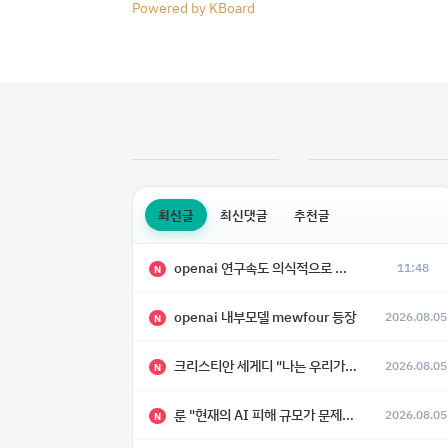
Powered by KBoard
최신글
최신댓글
추천글
openai 연구속도 의식적으로 늦추고 있다
11:48
N
openai 내부모델 mewfour 등장
2026.08.05
N
크리스티안 세게디 "나는 우리가 "Fuck!!" 단계를 피할 수 있기를 바랄 뿐"
2026.08.05
N
룬 "현재의 AI 피해 규모가 문제가 아니라, 자기복제·탈출·확산이 가능한 지능형 시스템의 피해에는 이론적으로 상한이 없다는 것이 문제"
2026.08.05
N