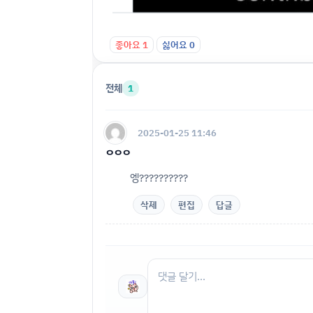
좋아요
1
싫어요
0
전체
1
2025-01-25 11:46
ㅇㅇㅇ
엥??????????
삭제
편집
답글