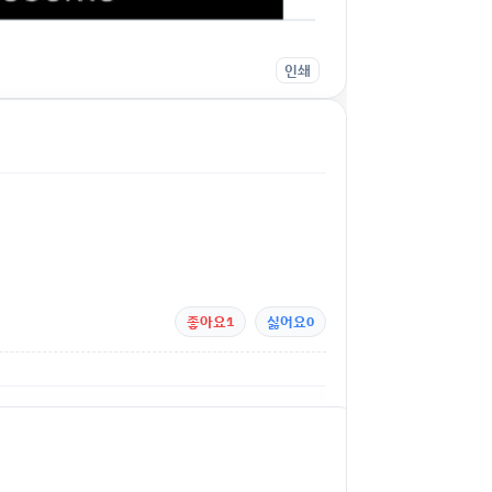
인쇄
좋아요
1
싫어요
0