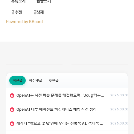
목록보기
답글쓰기
글수정
글삭제
Powered by KBoard
최신글
최신댓글
추천글
OpenAI는 사전 학습 문제를 해결했으며, 'Doug'라는 코드명을 가진 훨씬 더 큰 모델을 활발히 개발 중
2026.08.07
N
OpenAI 내부 에이전트 허깅페이스 해킹 사건 정리
2026.08.07
N
세게디 "앞으로 몇 달 안에 우리는 전복적 AI, 적대적 AI 둘 다 보게 될 것"
2026.08.07
N