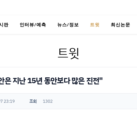
시판
인터뷰/예측
뉴스/정보
트윗
최신논문
트윗
안은 지난 15년 동안보다 많은 진전"
7 23:19
조회
1302