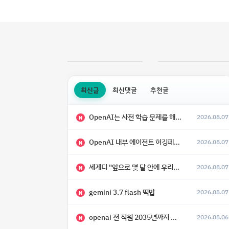
최신글
최신댓글
추천글
OpenAI는 사전 학습 문제를 해결했으며, 'Doug'라는 코드명을 가진 훨씬 더 큰 모델을 활발히 개발 중
2026.08.07
N
OpenAI 내부 에이전트 허깅페이스 해킹 사건 정리
2026.08.07
N
세게디 "앞으로 몇 달 안에 우리는 전복적 AI, 적대적 AI 둘 다 보게 될 것"
2026.08.07
N
gemini 3.7 flash 떡밥
2026.08.07
N
openai 전 직원 2035년까지 텔레파시가 어떻게 생길 수 있는지
2026.08.06
N