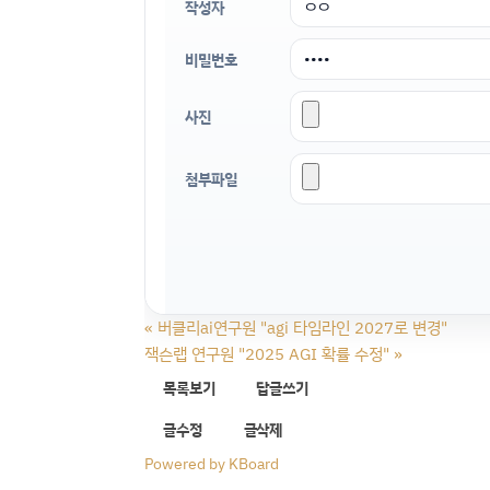
작성자
비밀번호
사진
첨부파일
«
버클리ai연구원 "agi 타임라인 2027로 변경"
잭슨랩 연구원 "2025 AGI 확률 수정"
»
목록보기
답글쓰기
글수정
글삭제
Powered by KBoard