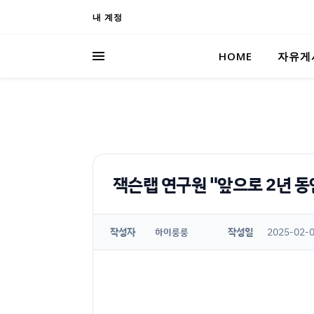
내 계정
HOME
자유게
잭슨랩 연구원 "앞으로 2년 동
작성자
작성일
2025-02-0
하이룽룽