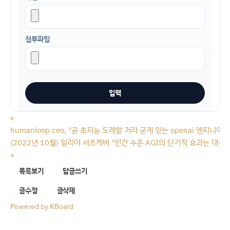
첨부파일
«
humanloop ceo, "곧 초지능 도래할 거라 굳게 믿는 openai 엔지니어
(2022년 10월) 일리야 셔츠케버 "인간 수준 AGI의 단기적 효과는 대
»
목록보기
답글쓰기
글수정
글삭제
Powered by KBoard