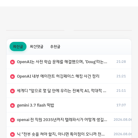
최신글
최신댓글
추천글
OpenAI는 사전 학습 문제를 해결했으며, 'Doug'라는 코드명을 가진 훨씬 더 큰 모델을 활발히 개발 중
21:28
N
OpenAI 내부 에이전트 허깅페이스 해킹 사건 정리
21:21
N
세게디 "앞으로 몇 달 안에 우리는 전복적 AI, 적대적 AI 둘 다 보게 될 것"
21:11
N
gemini 3.7 flash 떡밥
17:37
N
openai 전 직원 2035년까지 텔레파시가 어떻게 생길 수 있는지
2026.08.06
N
닉 "전부 숏을 쳐야 할지, 아니면 특이점이 오니까 전부 롱을 쳐야 할지 모르겠다.”
2026.08.06
N