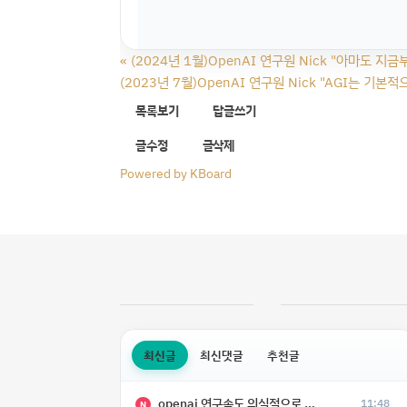
«
(2024년 1월)OpenAI 연구원 Nick "아마도 지금
(2023년 7월)OpenAI 연구원 Nick "AGI는 
목록보기
답글쓰기
글수정
글삭제
Powered by KBoard
최신글
최신댓글
추천글
openai 연구속도 의식적으로 늦추고 있다
11:48
N