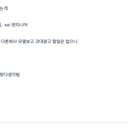
없는게
 xai 엔지니어
다른회사 모델보고 과대광고 할일은 없으니
 맞다생각됨