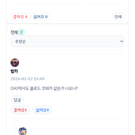
좋아요
4
싫어요
0
인쇄
전체
2
밤카
2026-02-12 15:49
OAI에서도 클로드 코워커 같은거 나오나?
답글
좋아요
1
싫어요
0