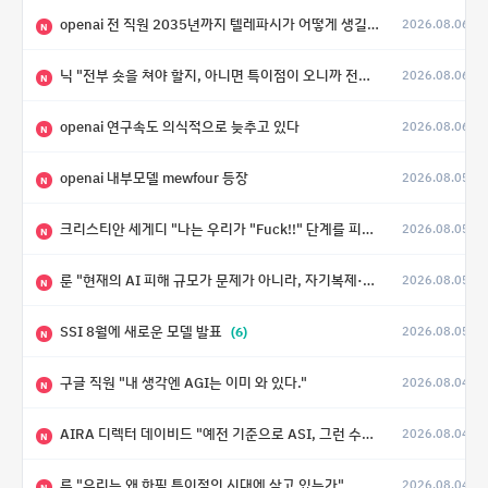
openai 전 직원 2035년까지 텔레파시가 어떻게 생길 수 있는지
2026.08.06
N
닉 "전부 숏을 쳐야 할지, 아니면 특이점이 오니까 전부 롱을 쳐야 할지 모르겠다.”
2026.08.06
N
openai 연구속도 의식적으로 늦추고 있다
2026.08.06
N
openai 내부모델 mewfour 등장
2026.08.05
N
크리스티안 세게디 "나는 우리가 "Fuck!!" 단계를 피할 수 있기를 바랄 뿐"
2026.08.05
N
룬 "현재의 AI 피해 규모가 문제가 아니라, 자기복제·탈출·확산이 가능한 지능형 시스템의 피해에는 이론적으로 상한이 없다는 것이 문제"
2026.08.05
N
SSI 8월에 새로운 모델 발표
(6)
2026.08.05
N
구글 직원 "내 생각엔 AGI는 이미 와 있다."
2026.08.04
N
AIRA 디렉터 데이비드 "예전 기준으로 ASI, 그런 수준은 바로 다음 분기에 온다"
2026.08.04
N
룬 "우리는 왜 하필 특이점의 시대에 살고 있는가"
2026.08.04
N