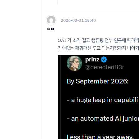
2026-03-31 18:40
ㅁㅁ
OAI 가 소라 접고 컴퓨팅 전부 연구에 때려
감속없는 재귀개선 루프 닫는지점까지 나아가줬으