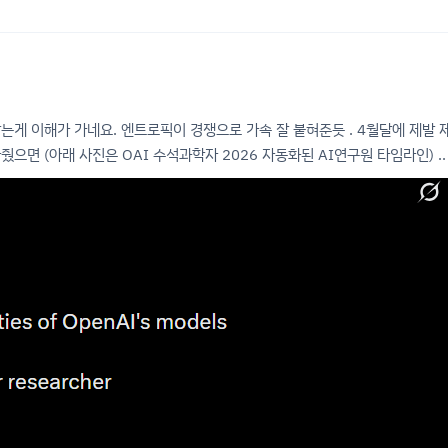
박는게 이해가 가네요. 엔트로픽이 경쟁으로 가속 잘 붙혀준듯 . 4월달에 제발
면 (아래 사진은 OAI 수석과학자 2026 자동화된 AI연구원 타임라인) .