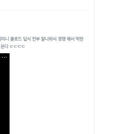
 제미니 클로드 딥식 전부 잘나와서 경쟁 해서 막판
. 온다 ㄷㄷㄷㄷ