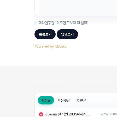
«
메타연구원 "어쩌면 그보다 더 빨리"
목록보기
답글쓰기
Powered by KBoard
최신글
최신댓글
추천글
openai 전 직원 2035년까지 텔레파시가 어떻게 생길 수 있는지
2026.08.06
N