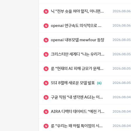
닉 "전부 숏을 쳐야 할지, 아니면 특이점이 오니까 전부 롱을 쳐야 할지 모르겠다.”
2026.08.06
N
openai 연구속도 의식적으로 늦추고 있다
2026.08.06
N
openai 내부모델 mewfour 등장
2026.08.05
N
크리스티안 세게디 "나는 우리가 "Fuck!!" 단계를 피할 수 있기를 바랄 뿐"
2026.08.05
N
룬 "현재의 AI 피해 규모가 문제가 아니라, 자기복제·탈출·확산이 가능한 지능형 시스템의 피해에는 이론적으로 상한이 없다는 것이 문제"
2026.08.05
N
SSI 8월에 새로운 모델 발표
2026.08.05
(6)
N
구글 직원 "내 생각엔 AGI는 이미 와 있다."
2026.08.04
N
AIRA 디렉터 데이비드 "예전 기준으로 ASI, 그런 수준은 바로 다음 분기에 온다"
2026.08.04
N
룬 "우리는 왜 하필 특이점의 시대에 살고 있는가"
2026.08.04
N