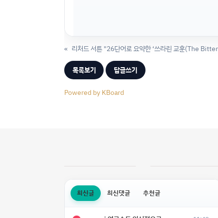
«
리처드 서튼 "26단어로 요약한 ‘쓰라린 교훈(The Bitter L
목록보기
답글쓰기
Powered by KBoard
최신글
최신댓글
추천글