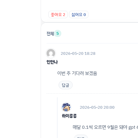
좋아요
2
싫어요
0
전체
5
2026-05-20 18:28
인안나
이번 주 기다려 보겠음
답글
2026-05-20 20:00
하이룽룽
매달 0.1씩 오르면 9월은 돼야 gpt