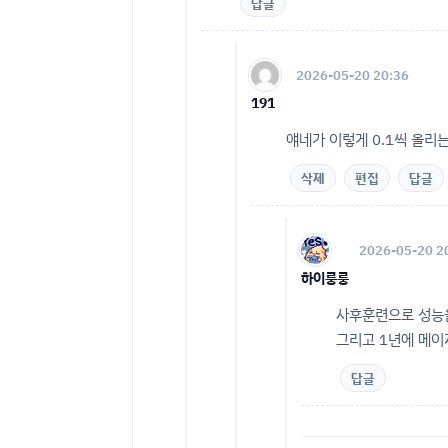
답글
2026-05-20 20:36
191
얘네가 이렇게 0.1씩 올리
삭제
편집
답글
2026-05-20 2
하이룽룽
사후훈련으로 성능을
그리고 1년에 메이
답글