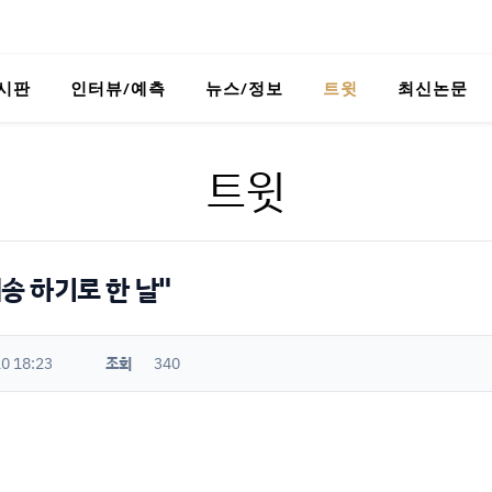
시판
인터뷰/예측
뉴스/정보
트윗
최신논문
트윗
배송 하기로 한 날"
0 18:23
조회
340