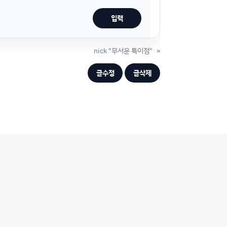
nick "무서운 특이점"
»
글수정
글삭제