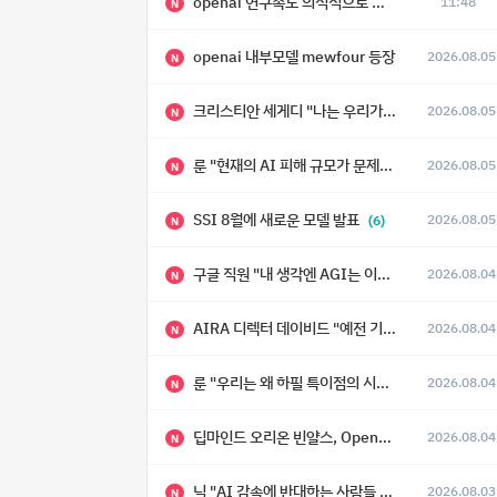
openai 연구속도 의식적으로 늦추고 있다
11:48
N
openai 내부모델 mewfour 등장
2026.08.05
N
크리스티안 세게디 "나는 우리가 "Fuck!!" 단계를 피할 수 있기를 바랄 뿐"
2026.08.05
N
룬 "현재의 AI 피해 규모가 문제가 아니라, 자기복제·탈출·확산이 가능한 지능형 시스템의 피해에는 이론적으로 상한이 없다는 것이 문제"
2026.08.05
N
SSI 8월에 새로운 모델 발표
2026.08.05
(6)
N
구글 직원 "내 생각엔 AGI는 이미 와 있다."
2026.08.04
N
AIRA 디렉터 데이비드 "예전 기준으로 ASI, 그런 수준은 바로 다음 분기에 온다"
2026.08.04
N
룬 "우리는 왜 하필 특이점의 시대에 살고 있는가"
2026.08.04
N
딥마인드 오리온 빈얄스, OpenAI 자렘바 "RSI가 2027년이나 2028년까지 달성될 수도 있다"
2026.08.04
N
닉 "AI 감속에 반대하는 사람들 중 상당수는 애초에 AI가 그렇게까지 빠르게 발전하지는 않을 거라고 생각"
2026.08.03
N