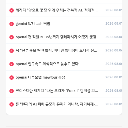
세게디 "앞으로 몇 달 안에 우리는 전복적 AI, 적대적 AI 둘 다 보게 될 것"
2026.08.07
N
gemini 3.7 flash 떡밥
2026.08.07
N
openai 전 직원 2035년까지 텔레파시가 어떻게 생길 수 있는지
2026.08.06
N
닉 "전부 숏을 쳐야 할지, 아니면 특이점이 오니까 전부 롱을 쳐야 할지 모르겠다.”
2026.08.06
N
openai 연구속도 의식적으로 늦추고 있다
2026.08.06
N
openai 내부모델 mewfour 등장
2026.08.05
N
크리스티안 세게디 "나는 우리가 "Fuck!!" 단계를 피할 수 있기를 바랄 뿐"
2026.08.05
N
룬 "현재의 AI 피해 규모가 문제가 아니라, 자기복제·탈출·확산이 가능한 지능형 시스템의 피해에는 이론적으로 상한이 없다는 것이 문제"
2026.08.05
N