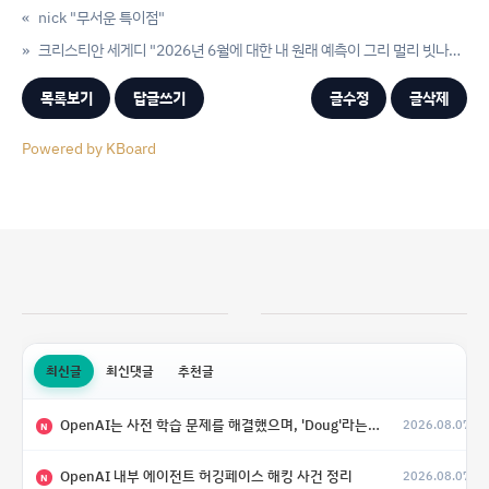
«
nick "무서운 특이점"
»
크리스티안 세게디 "2026년 6월에 대한 내 원래 예측이 그리 멀리 빗나가지 않았다고 생각"
목록보기
답글쓰기
글수정
글삭제
Powered by KBoard
최신글
최신댓글
추천글
OpenAI는 사전 학습 문제를 해결했으며, 'Doug'라는 코드명을 가진 훨씬 더 큰 모델을 활발히 개발 중
2026.08.07
N
OpenAI 내부 에이전트 허깅페이스 해킹 사건 정리
2026.08.07
N