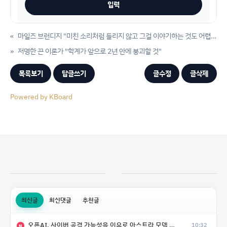
«
마일즈 브런디지 "미친 소리처럼 들리지 않고 그걸 이야기하는 것도 어렵다."
»
저명한 끈 이론가 "학계가 앞으로 2년 안에 붕괴할 것"
목록보기
답글쓰기
글수정
글삭제
Powered by KBoard
최신글
최신댓글
추천글
오픈AI, 사이버 공격 가능성을 이유로 아스트라 모델 출시 연기
10:32
N