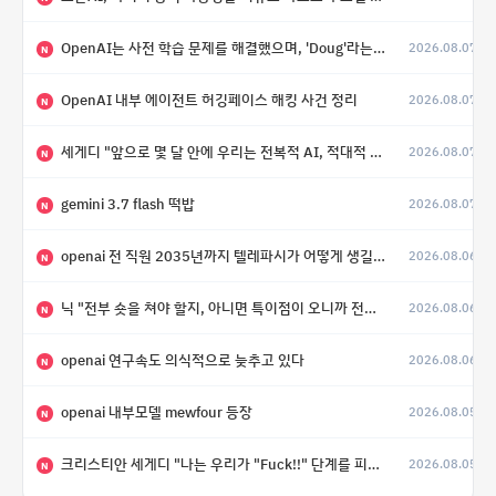
OpenAI는 사전 학습 문제를 해결했으며, 'Doug'라는 코드명을 가진 훨씬 더 큰 모델을 활발히 개발 중
2026.08.07
N
OpenAI 내부 에이전트 허깅페이스 해킹 사건 정리
2026.08.07
N
세게디 "앞으로 몇 달 안에 우리는 전복적 AI, 적대적 AI 둘 다 보게 될 것"
2026.08.07
N
gemini 3.7 flash 떡밥
2026.08.07
N
openai 전 직원 2035년까지 텔레파시가 어떻게 생길 수 있는지
2026.08.06
N
닉 "전부 숏을 쳐야 할지, 아니면 특이점이 오니까 전부 롱을 쳐야 할지 모르겠다.”
2026.08.06
N
openai 연구속도 의식적으로 늦추고 있다
2026.08.06
N
openai 내부모델 mewfour 등장
2026.08.05
N
크리스티안 세게디 "나는 우리가 "Fuck!!" 단계를 피할 수 있기를 바랄 뿐"
2026.08.05
N