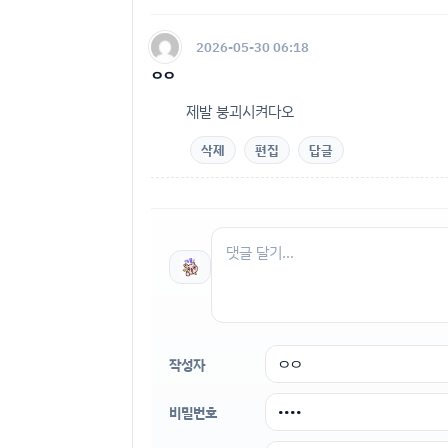
2026-05-30 06:18
ㅇㅇ
제발 붕괴시켜다오
삭제
편집
답글
작성자
비밀번호