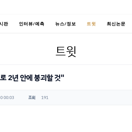
시판
인터뷰/예측
뉴스/정보
트윗
최신논문
트윗
로 2년 안에 붕괴할 것"
0 00:03
조회
191