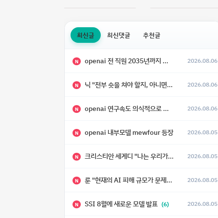
최신글
최신댓글
추천글
openai 전 직원 2035년까지 텔레파시가 어떻게 생길 수 있는지
2026.08.06
N
닉 "전부 숏을 쳐야 할지, 아니면 특이점이 오니까 전부 롱을 쳐야 할지 모르겠다.”
2026.08.06
N
openai 연구속도 의식적으로 늦추고 있다
2026.08.06
N
openai 내부모델 mewfour 등장
2026.08.05
N
크리스티안 세게디 "나는 우리가 "Fuck!!" 단계를 피할 수 있기를 바랄 뿐"
2026.08.05
N
룬 "현재의 AI 피해 규모가 문제가 아니라, 자기복제·탈출·확산이 가능한 지능형 시스템의 피해에는 이론적으로 상한이 없다는 것이 문제"
2026.08.05
N
SSI 8월에 새로운 모델 발표
2026.08.05
(6)
N