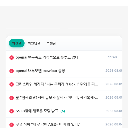
최신글
최신댓글
추천글
openai 연구속도 의식적으로 늦추고 있다
11:48
N
openai 내부모델 mewfour 등장
2026.08.05
N
크리스티안 세게디 "나는 우리가 "Fuck!!" 단계를 피할 수 있기를 바랄 뿐"
2026.08.05
N
룬 "현재의 AI 피해 규모가 문제가 아니라, 자기복제·탈출·확산이 가능한 지능형 시스템의 피해에는 이론적으로 상한이 없다는 것이 문제"
2026.08.05
N
SSI 8월에 새로운 모델 발표
(6)
2026.08.05
N
구글 직원 "내 생각엔 AGI는 이미 와 있다."
2026.08.04
N