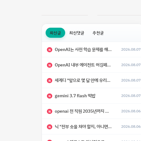
최신글
최신댓글
추천글
OpenAI는 사전 학습 문제를 해결했으며, 'Doug'라는 코드명을 가진 훨씬 더 큰 모델을 활발히 개발 중
2026.08.07
N
OpenAI 내부 에이전트 허깅페이스 해킹 사건 정리
2026.08.07
N
세게디 "앞으로 몇 달 안에 우리는 전복적 AI, 적대적 AI 둘 다 보게 될 것"
2026.08.07
N
gemini 3.7 flash 떡밥
2026.08.07
N
openai 전 직원 2035년까지 텔레파시가 어떻게 생길 수 있는지
2026.08.06
N
닉 "전부 숏을 쳐야 할지, 아니면 특이점이 오니까 전부 롱을 쳐야 할지 모르겠다.”
2026.08.06
N