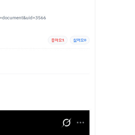
=document&uid=3566
좋아요
1
싫어요
0