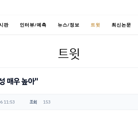
시판
인터뷰/예측
뉴스/정보
트윗
최신논문
트윗
성 매우 높아"
6 11:53
조회
153