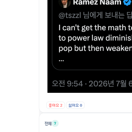
좋아요
2
싫어요
0
전체
7