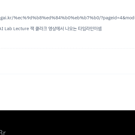
trongai.kr/%ec%9d%b8%ed%84%b0%eb%b7%b0/?pageid=4&mod
HAI Lab Lecture 잭 클라크 영상에서 나오는 타임라인이셈