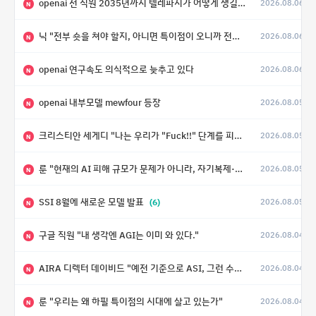
openai 전 직원 2035년까지 텔레파시가 어떻게 생길 수 있는지
2026.08.06
N
닉 "전부 숏을 쳐야 할지, 아니면 특이점이 오니까 전부 롱을 쳐야 할지 모르겠다.”
2026.08.06
N
openai 연구속도 의식적으로 늦추고 있다
2026.08.06
N
openai 내부모델 mewfour 등장
2026.08.05
N
크리스티안 세게디 "나는 우리가 "Fuck!!" 단계를 피할 수 있기를 바랄 뿐"
2026.08.05
N
룬 "현재의 AI 피해 규모가 문제가 아니라, 자기복제·탈출·확산이 가능한 지능형 시스템의 피해에는 이론적으로 상한이 없다는 것이 문제"
2026.08.05
N
SSI 8월에 새로운 모델 발표
(6)
2026.08.05
N
구글 직원 "내 생각엔 AGI는 이미 와 있다."
2026.08.04
N
AIRA 디렉터 데이비드 "예전 기준으로 ASI, 그런 수준은 바로 다음 분기에 온다"
2026.08.04
N
룬 "우리는 왜 하필 특이점의 시대에 살고 있는가"
2026.08.04
N