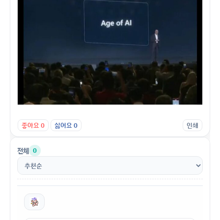
좋아요
0
싫어요
0
인쇄
전체
0