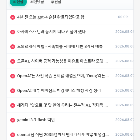
최신글
최신댓글
추천글
4년 전 오늘 gpt-4 훈련 완료되었다고 함
00:09
N
하사비스가 딘과 동시에 떠나고 싶어 했다
2026.08.08
N
드와르케시 파텔 - 지속학습 시대에 대한 8가지 예측
2026.08.08
N
오픈AI, 사이버 공격 가능성을 이유로 아스트라 모델 출시 연기
2026.08.08
N
OpenAI는 사전 학습 문제를 해결했으며, 'Doug'라는 코드명을 가진 훨씬 더 큰 모델을 활발히 개발 중
2026.08.07
N
OpenAI 내부 에이전트 허깅페이스 해킹 사건 정리
2026.08.07
N
세게디 "앞으로 몇 달 안에 우리는 전복적 AI, 적대적 AI 둘 다 보게 될 것"
2026.08.07
N
gemini 3.7 flash 떡밥
2026.08.07
N
openai 전 직원 2035년까지 텔레파시가 어떻게 생길 수 있는지
2026.08.06
N