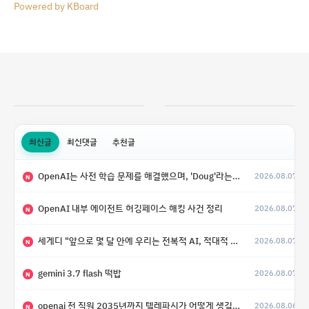
Powered by KBoard
최신글
최신댓글
추천글
OpenAI는 사전 학습 문제를 해결했으며, 'Doug'라는 코드명을 가진 훨씬 더 큰 모델을 활발히 개발 중
2026.08.07
N
OpenAI 내부 에이전트 허깅페이스 해킹 사건 정리
2026.08.07
N
세게디 "앞으로 몇 달 안에 우리는 전복적 AI, 적대적 AI 둘 다 보게 될 것"
2026.08.07
N
gemini 3.7 flash 떡밥
2026.08.07
N
openai 전 직원 2035년까지 텔레파시가 어떻게 생길 수 있는지
2026.08.06
N