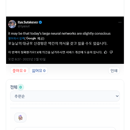
좋아요
0
싫어요
0
인쇄
전체
0