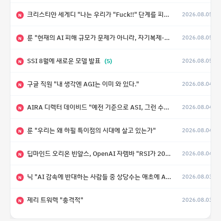
크리스티안 세게디 "나는 우리가 "Fuck!!" 단계를 피할 수 있기를 바랄 뿐"
2026.08.05
N
룬 "현재의 AI 피해 규모가 문제가 아니라, 자기복제·탈출·확산이 가능한 지능형 시스템의 피해에는 이론적으로 상한이 없다는 것이 문제"
2026.08.05
N
SSI 8월에 새로운 모델 발표
(5)
2026.08.05
N
구글 직원 "내 생각엔 AGI는 이미 와 있다."
2026.08.04
N
AIRA 디렉터 데이비드 "예전 기준으로 ASI, 그런 수준은 바로 다음 분기에 온다"
2026.08.04
N
룬 "우리는 왜 하필 특이점의 시대에 살고 있는가"
2026.08.04
N
딥마인드 오리온 빈얄스, OpenAI 자렘바 "RSI가 2027년이나 2028년까지 달성될 수도 있다"
2026.08.04
N
닉 "AI 감속에 반대하는 사람들 중 상당수는 애초에 AI가 그렇게까지 빠르게 발전하지는 않을 거라고 생각"
2026.08.03
N
제리 트워렉 "충격적"
2026.08.03
N