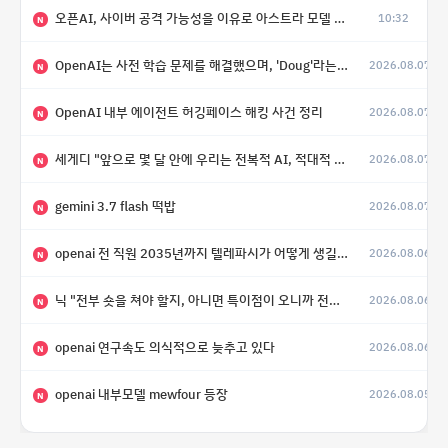
오픈AI, 사이버 공격 가능성을 이유로 아스트라 모델 출시 연기
10:32
N
OpenAI는 사전 학습 문제를 해결했으며, 'Doug'라는 코드명을 가진 훨씬 더 큰 모델을 활발히 개발 중
2026.08.07
N
OpenAI 내부 에이전트 허깅페이스 해킹 사건 정리
2026.08.07
N
세게디 "앞으로 몇 달 안에 우리는 전복적 AI, 적대적 AI 둘 다 보게 될 것"
2026.08.07
N
gemini 3.7 flash 떡밥
2026.08.07
N
openai 전 직원 2035년까지 텔레파시가 어떻게 생길 수 있는지
2026.08.06
N
닉 "전부 숏을 쳐야 할지, 아니면 특이점이 오니까 전부 롱을 쳐야 할지 모르겠다.”
2026.08.06
N
openai 연구속도 의식적으로 늦추고 있다
2026.08.06
N
openai 내부모델 mewfour 등장
2026.08.05
N