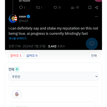
좋아요
1
싫어요
0
인쇄
전체
0