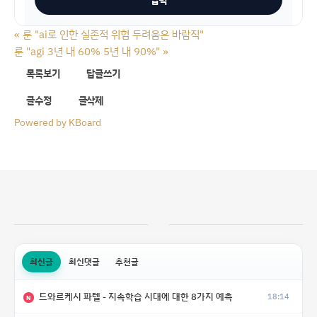
«
룬 "ai로 인한 실존적 위험 두려움은 바람직"
룬 "agi 3년 내 60% 5년 내 90%"
»
목록보기
답글쓰기
글수정
글삭제
Powered by KBoard
최신글
최신댓글
추천글
드와르케시 파텔 - 지속학습 시대에 대한 8가지 예측
18:14
N