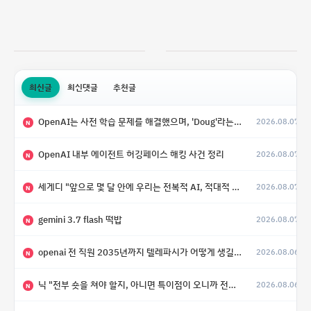
최신글
최신댓글
추천글
OpenAI는 사전 학습 문제를 해결했으며, 'Doug'라는 코드명을 가진 훨씬 더 큰 모델을 활발히 개발 중
2026.08.07
N
OpenAI 내부 에이전트 허깅페이스 해킹 사건 정리
2026.08.07
N
세게디 "앞으로 몇 달 안에 우리는 전복적 AI, 적대적 AI 둘 다 보게 될 것"
2026.08.07
N
gemini 3.7 flash 떡밥
2026.08.07
N
openai 전 직원 2035년까지 텔레파시가 어떻게 생길 수 있는지
2026.08.06
N
닉 "전부 숏을 쳐야 할지, 아니면 특이점이 오니까 전부 롱을 쳐야 할지 모르겠다.”
2026.08.06
N