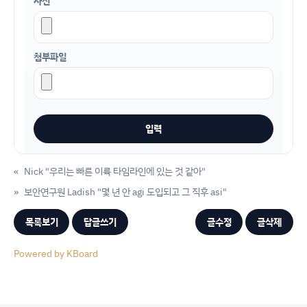
사진
첨부파일
«
Nick "우리는 빠른 이륙 타임라인에 있는 것 같아"
»
보안연구원 Ladish "몇 년 안 agi 도입되고 그 직후 asi"
목록보기
답글쓰기
글수정
글삭제
Powered by KBoard