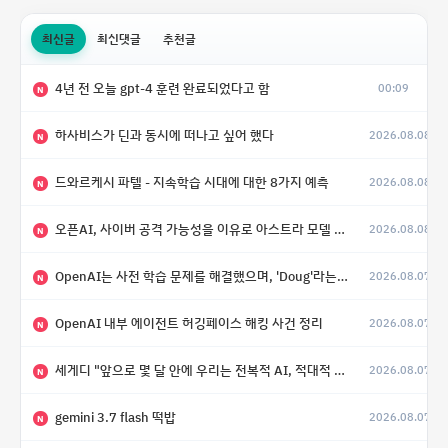
최신글
최신댓글
추천글
4년 전 오늘 gpt-4 훈련 완료되었다고 함
00:09
N
하사비스가 딘과 동시에 떠나고 싶어 했다
2026.08.08
N
드와르케시 파텔 - 지속학습 시대에 대한 8가지 예측
2026.08.08
N
오픈AI, 사이버 공격 가능성을 이유로 아스트라 모델 출시 연기
2026.08.08
N
OpenAI는 사전 학습 문제를 해결했으며, 'Doug'라는 코드명을 가진 훨씬 더 큰 모델을 활발히 개발 중
2026.08.07
N
OpenAI 내부 에이전트 허깅페이스 해킹 사건 정리
2026.08.07
N
세게디 "앞으로 몇 달 안에 우리는 전복적 AI, 적대적 AI 둘 다 보게 될 것"
2026.08.07
N
gemini 3.7 flash 떡밥
2026.08.07
N