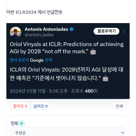
이번 ICLR2024 에서 언급한듯
좋아요
0
싫어요
0
인쇄
전체
0