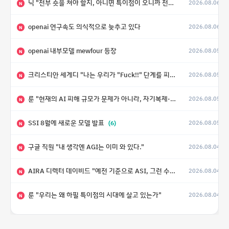
닉 "전부 숏을 쳐야 할지, 아니면 특이점이 오니까 전부 롱을 쳐야 할지 모르겠다.”
2026.08.06
N
openai 연구속도 의식적으로 늦추고 있다
2026.08.06
N
openai 내부모델 mewfour 등장
2026.08.05
N
크리스티안 세게디 "나는 우리가 "Fuck!!" 단계를 피할 수 있기를 바랄 뿐"
2026.08.05
N
룬 "현재의 AI 피해 규모가 문제가 아니라, 자기복제·탈출·확산이 가능한 지능형 시스템의 피해에는 이론적으로 상한이 없다는 것이 문제"
2026.08.05
N
SSI 8월에 새로운 모델 발표
(6)
2026.08.05
N
구글 직원 "내 생각엔 AGI는 이미 와 있다."
2026.08.04
N
AIRA 디렉터 데이비드 "예전 기준으로 ASI, 그런 수준은 바로 다음 분기에 온다"
2026.08.04
N
룬 "우리는 왜 하필 특이점의 시대에 살고 있는가"
2026.08.04
N