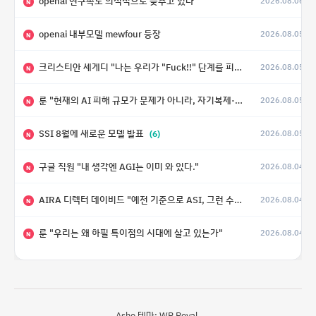
openai 연구속도 의식적으로 늦추고 있다
2026.08.06
N
openai 내부모델 mewfour 등장
2026.08.05
N
크리스티안 세게디 "나는 우리가 "Fuck!!" 단계를 피할 수 있기를 바랄 뿐"
2026.08.05
N
룬 "현재의 AI 피해 규모가 문제가 아니라, 자기복제·탈출·확산이 가능한 지능형 시스템의 피해에는 이론적으로 상한이 없다는 것이 문제"
2026.08.05
N
SSI 8월에 새로운 모델 발표
(6)
2026.08.05
N
구글 직원 "내 생각엔 AGI는 이미 와 있다."
2026.08.04
N
AIRA 디렉터 데이비드 "예전 기준으로 ASI, 그런 수준은 바로 다음 분기에 온다"
2026.08.04
N
룬 "우리는 왜 하필 특이점의 시대에 살고 있는가"
2026.08.04
N
Ashe 테마:
WP Royal
.