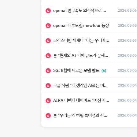
openai 연구속도 의식적으로 늦추고 있다
2026.08.06
N
openai 내부모델 mewfour 등장
2026.08.05
N
크리스티안 세게디 "나는 우리가 "Fuck!!" 단계를 피할 수 있기를 바랄 뿐"
2026.08.05
N
룬 "현재의 AI 피해 규모가 문제가 아니라, 자기복제·탈출·확산이 가능한 지능형 시스템의 피해에는 이론적으로 상한이 없다는 것이 문제"
2026.08.05
N
SSI 8월에 새로운 모델 발표
2026.08.05
(6)
N
구글 직원 "내 생각엔 AGI는 이미 와 있다."
2026.08.04
N
AIRA 디렉터 데이비드 "예전 기준으로 ASI, 그런 수준은 바로 다음 분기에 온다"
2026.08.04
N
룬 "우리는 왜 하필 특이점의 시대에 살고 있는가"
2026.08.04
N