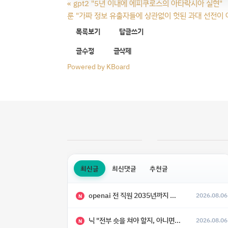
«
gpt2 "5년 이내에 에피쿠로스의 아타락시아 실현"
룬 "가짜 정보 유출자들에 상관없이 헛된 과대 선전이 
목록보기
답글쓰기
글수정
글삭제
Powered by KBoard
최신글
최신댓글
추천글
openai 전 직원 2035년까지 텔레파시가 어떻게 생길 수 있는지
2026.08.06
N
닉 "전부 숏을 쳐야 할지, 아니면 특이점이 오니까 전부 롱을 쳐야 할지 모르겠다.”
2026.08.06
N