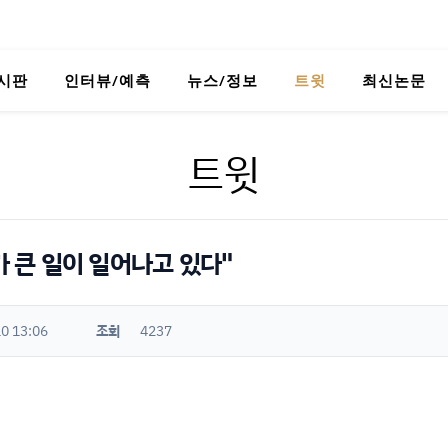
시판
인터뷰/예측
뉴스/정보
트윗
최신논문
트윗
가 큰 일이 일어나고 있다"
0 13:06
조회
4237