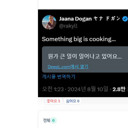
좋아요
1
싫어요
0
전체
0