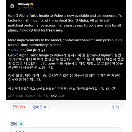
좋아요
0
싫어요
0
인쇄
전체
0