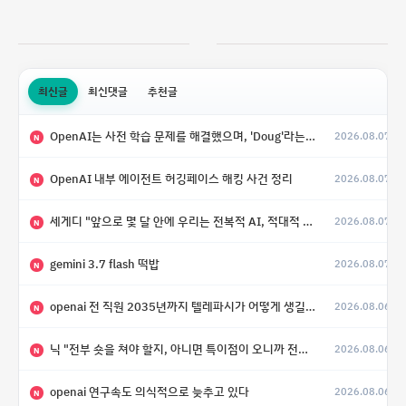
최신글
최신댓글
추천글
OpenAI는 사전 학습 문제를 해결했으며, 'Doug'라는 코드명을 가진 훨씬 더 큰 모델을 활발히 개발 중
2026.08.07
N
OpenAI 내부 에이전트 허깅페이스 해킹 사건 정리
2026.08.07
N
세게디 "앞으로 몇 달 안에 우리는 전복적 AI, 적대적 AI 둘 다 보게 될 것"
2026.08.07
N
gemini 3.7 flash 떡밥
2026.08.07
N
openai 전 직원 2035년까지 텔레파시가 어떻게 생길 수 있는지
2026.08.06
N
닉 "전부 숏을 쳐야 할지, 아니면 특이점이 오니까 전부 롱을 쳐야 할지 모르겠다.”
2026.08.06
N
openai 연구속도 의식적으로 늦추고 있다
2026.08.06
N