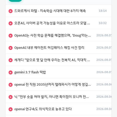
드와르케시 파텔 - 지속학습 시대에 대한 8가지 예측
18:14
N
오픈AI, 사이버 공격 가능성을 이유로 아스트라 모델 출시 연기
10:32
N
OpenAI는 사전 학습 문제를 해결했으며, 'Doug'라는 코드명을 가진 훨씬 더 큰 모델을 활발히 개발 중
2026.08.07
N
OpenAI 내부 에이전트 허깅페이스 해킹 사건 정리
2026.08.07
N
세게디 "앞으로 몇 달 안에 우리는 전복적 AI, 적대적 AI 둘 다 보게 될 것"
2026.08.07
N
gemini 3.7 flash 떡밥
2026.08.07
N
openai 전 직원 2035년까지 텔레파시가 어떻게 생길 수 있는지
2026.08.06
N
닉 "전부 숏을 쳐야 할지, 아니면 특이점이 오니까 전부 롱을 쳐야 할지 모르겠다.”
2026.08.06
N
openai 연구속도 의식적으로 늦추고 있다
2026.08.06
N