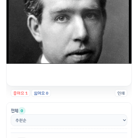
좋아요
1
싫어요
0
인쇄
전체
0