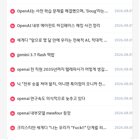
OpenAI는 사전 학습 문제를 해결했으며, 'Doug'라는 코드명을 가진 훨씬 더 큰 모델을 활발히 개발 중
2026.08.07
N
OpenAI 내부 에이전트 허깅페이스 해킹 사건 정리
2026.08.07
N
세게디 "앞으로 몇 달 안에 우리는 전복적 AI, 적대적 AI 둘 다 보게 될 것"
2026.08.07
N
gemini 3.7 flash 떡밥
2026.08.07
N
openai 전 직원 2035년까지 텔레파시가 어떻게 생길 수 있는지
2026.08.06
N
닉 "전부 숏을 쳐야 할지, 아니면 특이점이 오니까 전부 롱을 쳐야 할지 모르겠다.”
2026.08.06
N
openai 연구속도 의식적으로 늦추고 있다
2026.08.06
N
openai 내부모델 mewfour 등장
2026.08.05
N
크리스티안 세게디 "나는 우리가 "Fuck!!" 단계를 피할 수 있기를 바랄 뿐"
2026.08.05
N