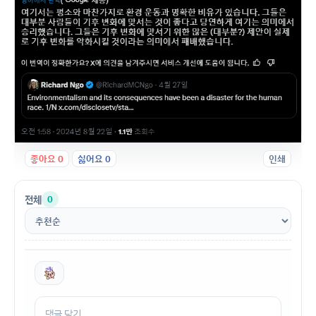
좋아요
0
싫어요
0
인쇄
전체
0