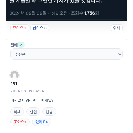
좋아요
1
싫어요
0
인쇄
전체
2
191
2024-09-09 04:24
이사람 타임라인은 어케됨?
삭제
편집
답글
좋아요
1
싫어요
0