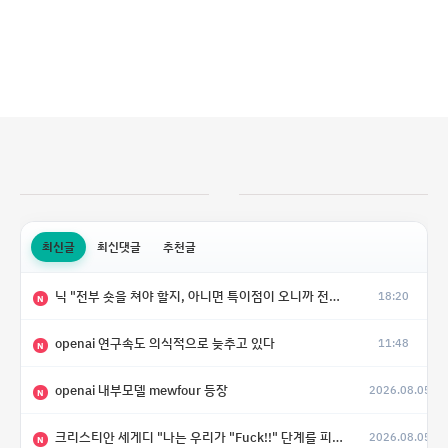
최신글
최신댓글
추천글
닉 "전부 숏을 쳐야 할지, 아니면 특이점이 오니까 전부 롱을 쳐야 할지 모르겠다.”
18:20
N
openai 연구속도 의식적으로 늦추고 있다
11:48
N
openai 내부모델 mewfour 등장
2026.08.05
N
크리스티안 세게디 "나는 우리가 "Fuck!!" 단계를 피할 수 있기를 바랄 뿐"
2026.08.05
N