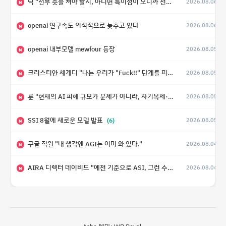
닉 "전부 숏을 쳐야 할지, 아니면 특이점이 오니까 전부 롱을 쳐야 할지 모르겠다.”
2026.08.06
N
openai 연구속도 의식적으로 늦추고 있다
2026.08.06
N
openai 내부모델 mewfour 등장
2026.08.05
N
크리스티안 세게디 "나는 우리가 "Fuck!!" 단계를 피할 수 있기를 바랄 뿐"
2026.08.05
N
룬 "현재의 AI 피해 규모가 문제가 아니라, 자기복제·탈출·확산이 가능한 지능형 시스템의 피해에는 이론적으로 상한이 없다는 것이 문제"
2026.08.05
N
SSI 8월에 새로운 모델 발표
(6)
2026.08.05
N
구글 직원 "내 생각엔 AGI는 이미 와 있다."
2026.08.04
N
AIRA 디렉터 데이비드 "예전 기준으로 ASI, 그런 수준은 바로 다음 분기에 온다"
2026.08.04
N