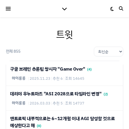
트윗
전체 855
구글 브레인 추론팀 창시자 "Game Over"
(4)
하이룽룽
|
2025.11.23
|
추천 6
|
조회 14645
데리야 우누트마즈 "ASI 2028으로 타임라인 변경"
(2)
하이룽룽
|
2026.03.03
|
추천 5
|
조회 14737
앤트로픽 내부적으로는 6~12개월 이내 AGI 달성할 것으로
예상한다고 해
(8)