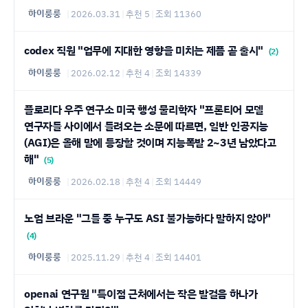
하이룽룽
|
2026.03.31
|
추천 5
|
조회 11360
codex 직원 "업무에 지대한 영향을 미치는 제픔 곧 출시"
(2)
하이룽룽
|
2026.02.12
|
추천 4
|
조회 14339
플로리다 우주 연구소 미국 행성 물리학자 "프론티어 모델
연구자들 사이에서 들려오는 소문에 따르면, 일반 인공지능
(AGI)은 올해 말에 등장할 것이며 지능폭발 2~3년 남았다고
해"
(5)
하이룽룽
|
2026.02.18
|
추천 4
|
조회 14449
노엄 브라운 "그들 중 누구도 ASI 불가능하다 말하지 않아"
(4)
하이룽룽
|
2025.11.29
|
추천 4
|
조회 14401
openai 연구원 "특이점 근처에서는 작은 발걸음 하나가