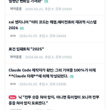
엄청난 변화를 가져와"
(2)
하이룽룽
|
2026.02.21
|
추천 4
|
조회 14343
xai 엔지니어 "이미 코드는 해결,에이전트의 재귀적 시스템
2026
(2)
ㅁㅁ
|
2026.01.05
|
추천 4
|
조회 14634
로건 킬패트릭 "2025"
하이룽룽
|
2024.08.06
|
추천 4
|
조회 15902
Claude Code 제작자가 확인: 그의 기여물 100%가 이제
**Claude 자체**에 의해 작성되었다.
(1)
ㅁㅁ
|
2026.01.03
|
추천 4
|
조회 14308
닉 "전부 숏을 쳐야 할지, 아니면 특이점이 오니까 전부
New
롱을 쳐야 할지 모르겠다.”