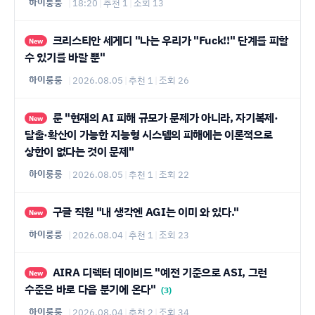
하이룽룽
|
18:20
|
추천 1
|
조회 13
크리스티안 세게디 "나는 우리가 "Fuck!!" 단계를 피할
New
수 있기를 바랄 뿐"
하이룽룽
|
2026.08.05
|
추천 1
|
조회 26
룬 "현재의 AI 피해 규모가 문제가 아니라, 자기복제·
New
탈출·확산이 가능한 지능형 시스템의 피해에는 이론적으로
상한이 없다는 것이 문제"
하이룽룽
|
2026.08.05
|
추천 1
|
조회 22
구글 직원 "내 생각엔 AGI는 이미 와 있다."
New
하이룽룽
|
2026.08.04
|
추천 1
|
조회 23
AIRA 디렉터 데이비드 "예전 기준으로 ASI, 그런
New
수준은 바로 다음 분기에 온다"
(3)
하이룽룽
|
2026.08.04
|
추천 2
|
조회 34