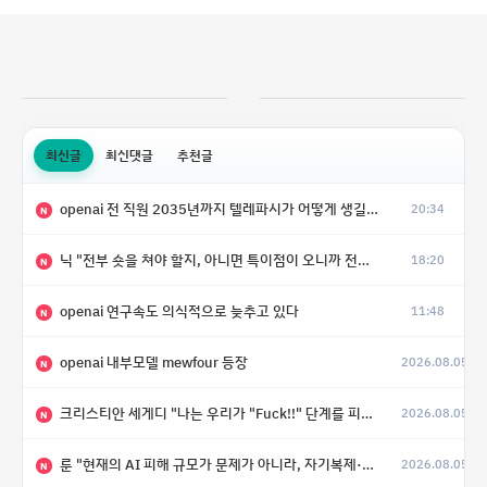
최신글
최신댓글
추천글
openai 전 직원 2035년까지 텔레파시가 어떻게 생길 수 있는지
20:34
N
닉 "전부 숏을 쳐야 할지, 아니면 특이점이 오니까 전부 롱을 쳐야 할지 모르겠다.”
18:20
N
openai 연구속도 의식적으로 늦추고 있다
11:48
N
openai 내부모델 mewfour 등장
2026.08.05
N
크리스티안 세게디 "나는 우리가 "Fuck!!" 단계를 피할 수 있기를 바랄 뿐"
2026.08.05
N
룬 "현재의 AI 피해 규모가 문제가 아니라, 자기복제·탈출·확산이 가능한 지능형 시스템의 피해에는 이론적으로 상한이 없다는 것이 문제"
2026.08.05
N