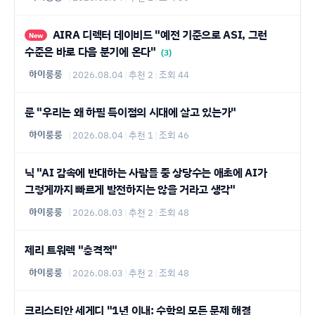
AIRA 디렉터 데이비드 "예전 기준으로 ASI, 그런
New
수준은 바로 다음 분기에 온다"
(3)
하이룽룽
|
2026.08.04
|
추천 2
|
조회 44
룬 "우리는 왜 하필 특이점의 시대에 살고 있는가"
하이룽룽
|
2026.08.04
|
추천 1
|
조회 46
닉 "AI 감속에 반대하는 사람들 중 상당수는 애초에 AI가
그렇게까지 빠르게 발전하지는 않을 거라고 생각"
하이룽룽
|
2026.08.03
|
추천 2
|
조회 48
제리 트워렉 "충격적"
하이룽룽
|
2026.08.03
|
추천 2
|
조회 48
크리스티안 세게디 "1년 이내: 수학의 모든 문제 해결