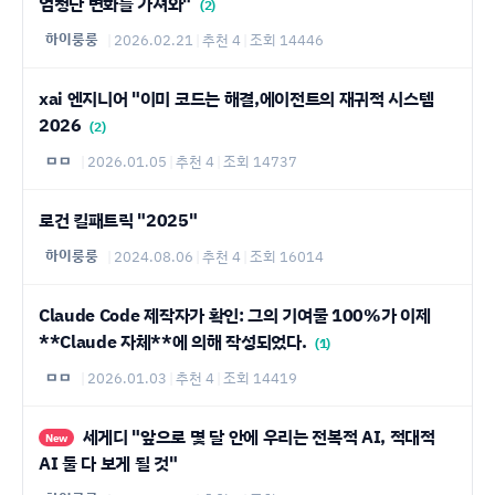
엄청난 변화를 가져와"
(2)
하이룽룽
|
2026.02.21
|
추천 4
|
조회 14446
xai 엔지니어 "이미 코드는 해결,에이전트의 재귀적 시스템
2026
(2)
ㅁㅁ
|
2026.01.05
|
추천 4
|
조회 14737
로건 킬패트릭 "2025"
하이룽룽
|
2024.08.06
|
추천 4
|
조회 16014
Claude Code 제작자가 확인: 그의 기여물 100%가 이제
**Claude 자체**에 의해 작성되었다.
(1)
ㅁㅁ
|
2026.01.03
|
추천 4
|
조회 14419
세게디 "앞으로 몇 달 안에 우리는 전복적 AI, 적대적
New
AI 둘 다 보게 될 것"