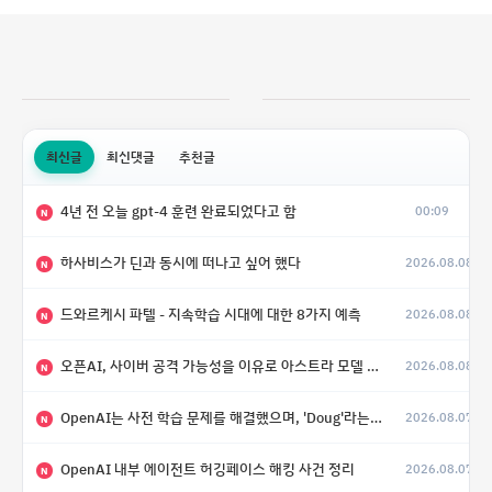
최신글
최신댓글
추천글
4년 전 오늘 gpt-4 훈련 완료되었다고 함
00:09
N
하사비스가 딘과 동시에 떠나고 싶어 했다
2026.08.08
N
드와르케시 파텔 - 지속학습 시대에 대한 8가지 예측
2026.08.08
N
오픈AI, 사이버 공격 가능성을 이유로 아스트라 모델 출시 연기
2026.08.08
N
OpenAI는 사전 학습 문제를 해결했으며, 'Doug'라는 코드명을 가진 훨씬 더 큰 모델을 활발히 개발 중
2026.08.07
N
OpenAI 내부 에이전트 허깅페이스 해킹 사건 정리
2026.08.07
N