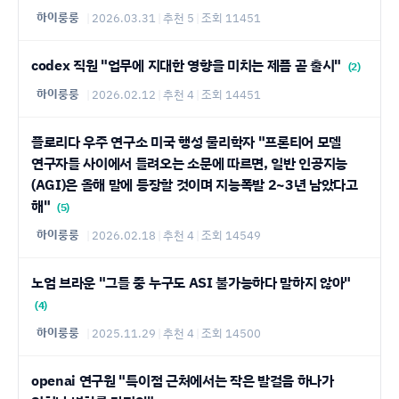
하이룽룽
|
2026.03.31
|
추천 5
|
조회 11451
codex 직원 "업무에 지대한 영향을 미치는 제픔 곧 출시"
(2)
하이룽룽
|
2026.02.12
|
추천 4
|
조회 14451
플로리다 우주 연구소 미국 행성 물리학자 "프론티어 모델
연구자들 사이에서 들려오는 소문에 따르면, 일반 인공지능
(AGI)은 올해 말에 등장할 것이며 지능폭발 2~3년 남았다고
해"
(5)
하이룽룽
|
2026.02.18
|
추천 4
|
조회 14549
노엄 브라운 "그들 중 누구도 ASI 불가능하다 말하지 않아"
(4)
하이룽룽
|
2025.11.29
|
추천 4
|
조회 14500
openai 연구원 "특이점 근처에서는 작은 발걸음 하나가