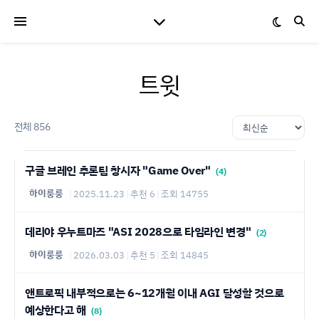
트윗
전체 856
구글 브레인 추론팀 창시자 "Game Over"
(4)
하이룽룽
|
2025.11.23
|
추천 6
|
조회 14755
데리야 우누트마즈 "ASI 2028으로 타임라인 변경"
(2)
하이룽룽
|
2026.03.03
|
추천 5
|
조회 14845
앤트로픽 내부적으로는 6~12개월 이내 AGI 달성할 것으로
예상한다고 해
(8)