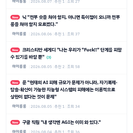
하이룽룽
|
2026.08.07
|
추천 1
|
조회 27
닉 "전부 숏을 쳐야 할지, 아니면 특이점이 오니까 전부
New
롱을 쳐야 할지 모르겠다.”
하이룽룽
|
2026.08.06
|
추천 1
|
조회 37
크리스티안 세게디 "나는 우리가 "Fuck!!" 단계를 피할
New
수 있기를 바랄 뿐"
(3)
하이룽룽
|
2026.08.05
|
추천 2
|
조회 58
룬 "현재의 AI 피해 규모가 문제가 아니라, 자기복제·
New
탈출·확산이 가능한 지능형 시스템의 피해에는 이론적으로
상한이 없다는 것이 문제"
하이룽룽
|
2026.08.05
|
추천 1
|
조회 34
구글 직원 "내 생각엔 AGI는 이미 와 있다."
New
하이룽룽
|
2026.08.04
|
추천 1
|
조회 36