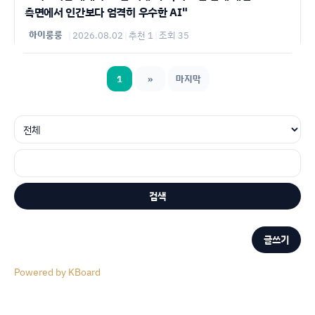
측면에서 인간보다 엄격히 우수한 AI"
하이룽룽
|
2026.08.02
|
추천 1
|
조회 35
1
»
마지막
검색
글쓰기
Powered by KBoard