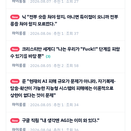
하이룽룽
|
2026.08.07
|
추천 1
|
조회 27
닉 "전부 숏을 쳐야 할지, 아니면 특이점이 오니까 전부
New
롱을 쳐야 할지 모르겠다.”
하이룽룽
|
2026.08.06
|
추천 1
|
조회 37
크리스티안 세게디 "나는 우리가 "Fuck!!" 단계를 피할
New
수 있기를 바랄 뿐"
(3)
하이룽룽
|
2026.08.05
|
추천 2
|
조회 58
룬 "현재의 AI 피해 규모가 문제가 아니라, 자기복제·
New
탈출·확산이 가능한 지능형 시스템의 피해에는 이론적으로
상한이 없다는 것이 문제"
하이룽룽
|
2026.08.05
|
추천 1
|
조회 34
구글 직원 "내 생각엔 AGI는 이미 와 있다."
New
하이룽룽
|
2026.08.04
|
추천 1
|
조회 36