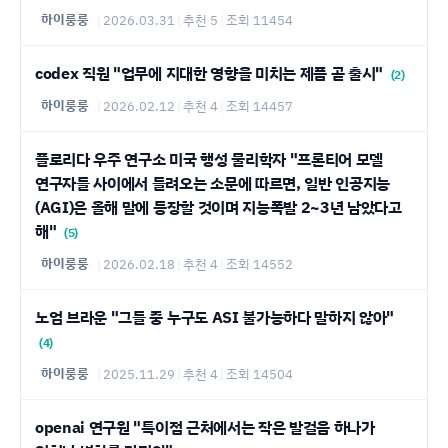
하이룽룽
|
2026.03.31
|
추천 5
|
조회 11454
codex 직원 "업무에 지대한 영향을 미치는 제픔 곧 출시"
(2)
하이룽룽
|
2026.02.12
|
추천 4
|
조회 14457
플로리다 우주 연구소 미국 행성 물리학자 "프론티어 모델
연구자들 사이에서 들려오는 소문에 따르면, 일반 인공지능
(AGI)은 올해 말에 등장할 것이며 지능폭발 2~3년 남았다고
해"
(5)
하이룽룽
|
2026.02.18
|
추천 4
|
조회 14552
노엄 브라운 "그들 중 누구도 ASI 불가능하다 말하지 않아"
(4)
하이룽룽
|
2025.11.29
|
추천 4
|
조회 14504
openai 연구원 "특이점 근처에서는 작은 발걸음 하나가