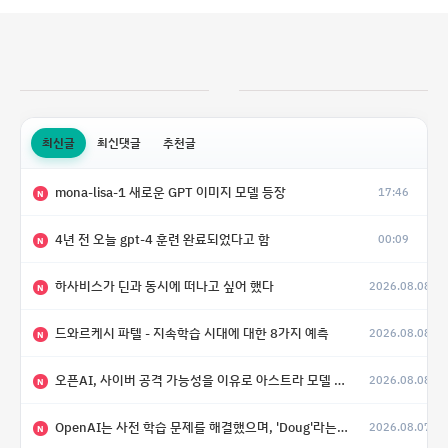
최신글
최신댓글
추천글
mona-lisa-1 새로운 GPT 이미지 모델 등장
17:46
N
4년 전 오늘 gpt-4 훈련 완료되었다고 함
00:09
N
하사비스가 딘과 동시에 떠나고 싶어 했다
2026.08.08
N
드와르케시 파텔 - 지속학습 시대에 대한 8가지 예측
2026.08.08
N
오픈AI, 사이버 공격 가능성을 이유로 아스트라 모델 출시 연기
2026.08.08
N
OpenAI는 사전 학습 문제를 해결했으며, 'Doug'라는 코드명을 가진 훨씬 더 큰 모델을 활발히 개발 중
2026.08.07
N