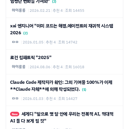
엄청난 변화를 가져와"
(2)
하이룽룽
|
2026.02.21
|
추천 4
|
조회 14455
xai 엔지니어 "이미 코드는 해결,에이전트의 재귀적 시스템
2026
(2)
ㅁㅁ
|
2026.01.05
|
추천 4
|
조회 14742
로건 킬패트릭 "2025"
하이룽룽
|
2024.08.06
|
추천 4
|
조회 16018
Claude Code 제작자가 확인: 그의 기여물 100%가 이제
**Claude 자체**에 의해 작성되었다.
(1)
ㅁㅁ
|
2026.01.03
|
추천 4
|
조회 14427
세게디 "앞으로 몇 달 안에 우리는 전복적 AI, 적대적
New
AI 둘 다 보게 될 것"