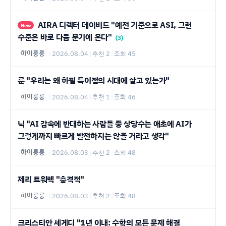
AIRA 디렉터 데이비드 "예전 기준으로 ASI, 그런
New
수준은 바로 다음 분기에 온다"
(3)
하이룽룽
|
2026.08.04
|
추천 2
|
조회 45
룬 "우리는 왜 하필 특이점의 시대에 살고 있는가"
하이룽룽
|
2026.08.04
|
추천 1
|
조회 46
닉 "AI 감속에 반대하는 사람들 중 상당수는 애초에 AI가
그렇게까지 빠르게 발전하지는 않을 거라고 생각"
하이룽룽
|
2026.08.03
|
추천 2
|
조회 48
제리 트워렉 "충격적"
하이룽룽
|
2026.08.03
|
추천 2
|
조회 48
크리스티안 세게디 "1년 이내: 수학의 모든 문제 해결