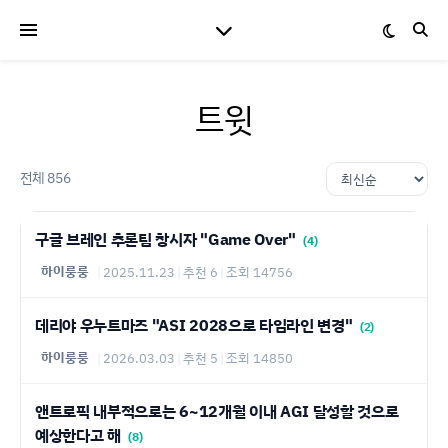
트윗
전체 856
구글 브레인 추론팀 창시자 "Game Over"
(4)
하이룽룽
|
2025.11.23
|
추천 6
|
조회 14756
데리야 우누트마즈 "ASI 2028으로 타임라인 변경"
(2)
하이룽룽
|
2026.03.03
|
추천 5
|
조회 14850
앤트로픽 내부적으로는 6~12개월 이내 AGI 달성할 것으로
예상한다고 해
(8)