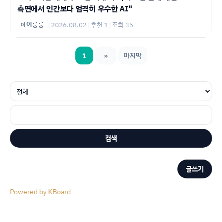
측면에서 인간보다 엄격히 우수한 AI"
하이룽룽
|
2026.08.02
|
추천 1
|
조회 35
1
»
마지막
검색
글쓰기
Powered by KBoard