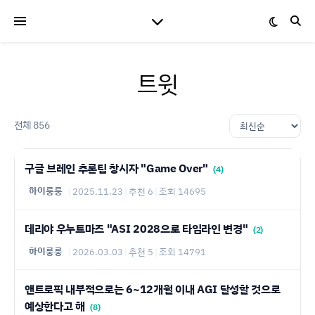
트윗
전체 856
구글 브레인 추론팀 창시자 "Game Over"
(4)
하이룽룽
|
2025.11.23
|
추천 6
|
조회 14695
데리야 우누트마즈 "ASI 2028으로 타임라인 변경"
(2)
하이룽룽
|
2026.03.03
|
추천 5
|
조회 14791
앤트로픽 내부적으로는 6~12개월 이내 AGI 달성할 것으로
예상한다고 해
(8)