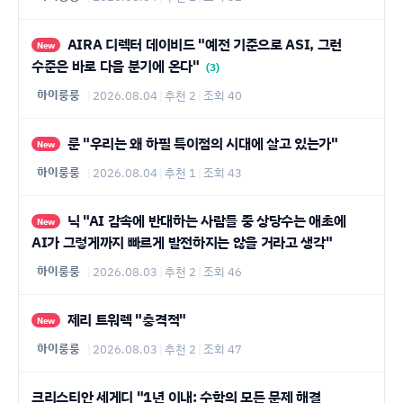
AIRA 디렉터 데이비드 "예전 기준으로 ASI, 그런
New
수준은 바로 다음 분기에 온다"
(3)
하이룽룽
|
2026.08.04
|
추천 2
|
조회 40
룬 "우리는 왜 하필 특이점의 시대에 살고 있는가"
New
하이룽룽
|
2026.08.04
|
추천 1
|
조회 43
닉 "AI 감속에 반대하는 사람들 중 상당수는 애초에
New
AI가 그렇게까지 빠르게 발전하지는 않을 거라고 생각"
하이룽룽
|
2026.08.03
|
추천 2
|
조회 46
제리 트워렉 "충격적"
New
하이룽룽
|
2026.08.03
|
추천 2
|
조회 47
크리스티안 세게디 "1년 이내: 수학의 모든 문제 해결