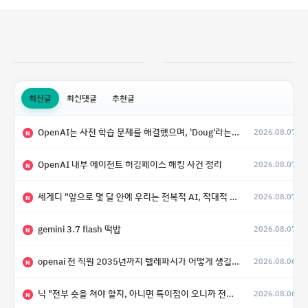
최신글
최신댓글
추천글
OpenAI는 사전 학습 문제를 해결했으며, 'Doug'라는 코드명을 가진 훨씬 더 큰 모델을 활발히 개발 중
2026.08.07
N
OpenAI 내부 에이전트 허깅페이스 해킹 사건 정리
2026.08.07
N
세게디 "앞으로 몇 달 안에 우리는 전복적 AI, 적대적 AI 둘 다 보게 될 것"
2026.08.07
N
gemini 3.7 flash 떡밥
2026.08.07
N
openai 전 직원 2035년까지 텔레파시가 어떻게 생길 수 있는지
2026.08.06
N
닉 "전부 숏을 쳐야 할지, 아니면 특이점이 오니까 전부 롱을 쳐야 할지 모르겠다.”
2026.08.06
N