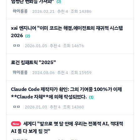
엄청난 변화를 가져와"
(2)
하이룽룽
|
2026.02.21
|
추천 4
|
조회 14386
xai 엔지니어 "이미 코드는 해결,에이전트의 재귀적 시스템
2026
(2)
ㅁㅁ
|
2026.01.05
|
추천 4
|
조회 14676
로건 킬패트릭 "2025"
하이룽룽
|
2024.08.06
|
추천 4
|
조회 15959
Claude Code 제작자가 확인: 그의 기여물 100%가 이제
**Claude 자체**에 의해 작성되었다.
(1)
ㅁㅁ
|
2026.01.03
|
추천 4
|
조회 14360
세게디 "앞으로 몇 달 안에 우리는 전복적 AI, 적대적
New
AI 둘 다 보게 될 것"