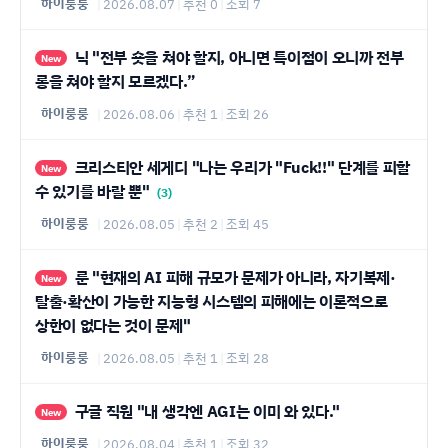
하이룽룽
|
2026.08.07
|
추천 0
|
조회 7
닉 "전부 숏을 쳐야 할지, 아니면 특이점이 오니까 전부
New
롱을 쳐야 할지 모르겠다.”
하이룽룽
|
2026.08.06
|
추천 1
|
조회 26
크리스티안 세게디 "나는 우리가 "Fuck!!" 단계를 피할
New
수 있기를 바랄 뿐"
(3)
하이룽룽
|
2026.08.05
|
추천 2
|
조회 45
룬 "현재의 AI 피해 규모가 문제가 아니라, 자기복제·
New
탈출·확산이 가능한 지능형 시스템의 피해에는 이론적으로
상한이 없다는 것이 문제"
하이룽룽
|
2026.08.05
|
추천 1
|
조회 28
구글 직원 "내 생각엔 AGI는 이미 와 있다."
New
하이룽룽
|
2026.08.04
|
추천 1
|
조회 32