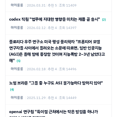
하이룽룽
|
2026.03.31
|
추천 5
|
조회 11409
codex 직원 "업무에 지대한 영향을 미치는 제픔 곧 출시"
(2)
하이룽룽
|
2026.02.12
|
추천 4
|
조회 14397
플로리다 우주 연구소 미국 행성 물리학자 "프론티어 모델
연구자들 사이에서 들려오는 소문에 따르면, 일반 인공지능
(AGI)은 올해 말에 등장할 것이며 지능폭발 2~3년 남았다고
해"
(5)
하이룽룽
|
2026.02.18
|
추천 4
|
조회 14496
노엄 브라운 "그들 중 누구도 ASI 불가능하다 말하지 않아"
(4)
하이룽룽
|
2025.11.29
|
추천 4
|
조회 14449
openai 연구원 "특이점 근처에서는 작은 발걸음 하나가