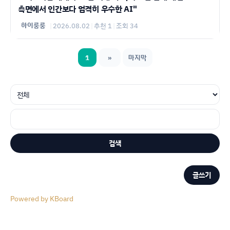
측면에서 인간보다 엄격히 우수한 AI"
하이룽룽
|
2026.08.02
|
추천 1
|
조회 34
1
»
마지막
검색
글쓰기
Powered by KBoard