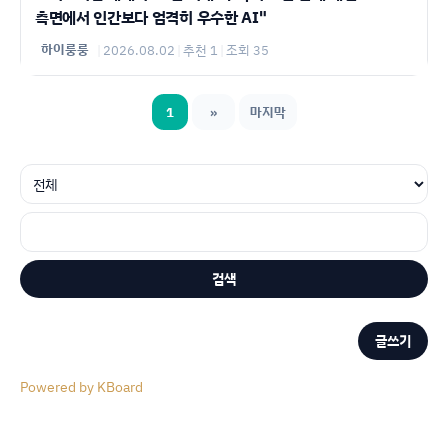
측면에서 인간보다 엄격히 우수한 AI"
하이룽룽
|
2026.08.02
|
추천 1
|
조회 35
1
»
마지막
검색
글쓰기
Powered by KBoard