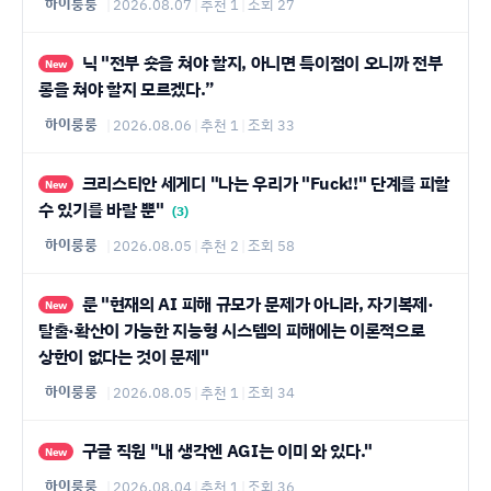
하이룽룽
|
2026.08.07
|
추천 1
|
조회 27
닉 "전부 숏을 쳐야 할지, 아니면 특이점이 오니까 전부
New
롱을 쳐야 할지 모르겠다.”
하이룽룽
|
2026.08.06
|
추천 1
|
조회 33
크리스티안 세게디 "나는 우리가 "Fuck!!" 단계를 피할
New
수 있기를 바랄 뿐"
(3)
하이룽룽
|
2026.08.05
|
추천 2
|
조회 58
룬 "현재의 AI 피해 규모가 문제가 아니라, 자기복제·
New
탈출·확산이 가능한 지능형 시스템의 피해에는 이론적으로
상한이 없다는 것이 문제"
하이룽룽
|
2026.08.05
|
추천 1
|
조회 34
구글 직원 "내 생각엔 AGI는 이미 와 있다."
New
하이룽룽
|
2026.08.04
|
추천 1
|
조회 36