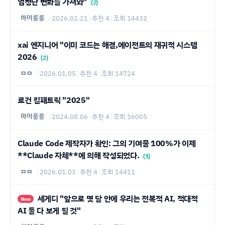
엄청난 변화를 가져와"
(2)
하이룽룽
|
2026.02.21
|
추천 4
|
조회 14432
xai 엔지니어 "이미 코드는 해결,에이전트의 재귀적 시스템
2026
(2)
ㅁㅁ
|
2026.01.05
|
추천 4
|
조회 14724
로건 킬패트릭 "2025"
하이룽룽
|
2024.08.06
|
추천 4
|
조회 16005
Claude Code 제작자가 확인: 그의 기여물 100%가 이제
**Claude 자체**에 의해 작성되었다.
(1)
ㅁㅁ
|
2026.01.03
|
추천 4
|
조회 14411
세게디 "앞으로 몇 달 안에 우리는 전복적 AI, 적대적
New
AI 둘 다 보게 될 것"