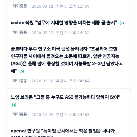
하이룽룽
|
2026.03.31
|
추천 5
|
조회 11439
codex 직원 "업무에 지대한 영향을 미치는 제픔 곧 출시"
(2)
하이룽룽
|
2026.02.12
|
추천 4
|
조회 14432
플로리다 우주 연구소 미국 행성 물리학자 "프론티어 모델
연구자들 사이에서 들려오는 소문에 따르면, 일반 인공지능
(AGI)은 올해 말에 등장할 것이며 지능폭발 2~3년 남았다고
해"
(5)
하이룽룽
|
2026.02.18
|
추천 4
|
조회 14544
노엄 브라운 "그들 중 누구도 ASI 불가능하다 말하지 않아"
(4)
하이룽룽
|
2025.11.29
|
추천 4
|
조회 14483
openai 연구원 "특이점 근처에서는 작은 발걸음 하나가