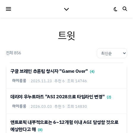
트윗
전체 856
구글 브레인 추론팀 창시자 "Game Over"
(4)
하이룽룽
|
2025.11.23
|
추천 6
|
조회 14746
데리야 우누트마즈 "ASI 2028으로 타임라인 변경"
(2)
하이룽룽
|
2026.03.03
|
추천 5
|
조회 14830
앤트로픽 내부적으로는 6~12개월 이내 AGI 달성할 것으로
예상한다고 해
(8)