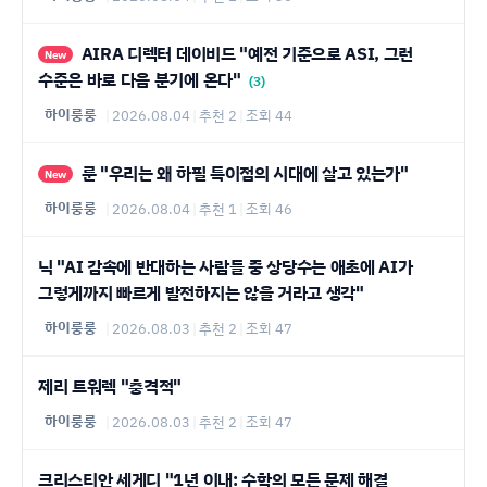
AIRA 디렉터 데이비드 "예전 기준으로 ASI, 그런
New
수준은 바로 다음 분기에 온다"
(3)
하이룽룽
|
2026.08.04
|
추천 2
|
조회 44
룬 "우리는 왜 하필 특이점의 시대에 살고 있는가"
New
하이룽룽
|
2026.08.04
|
추천 1
|
조회 46
닉 "AI 감속에 반대하는 사람들 중 상당수는 애초에 AI가
그렇게까지 빠르게 발전하지는 않을 거라고 생각"
하이룽룽
|
2026.08.03
|
추천 2
|
조회 47
제리 트워렉 "충격적"
하이룽룽
|
2026.08.03
|
추천 2
|
조회 47
크리스티안 세게디 "1년 이내: 수학의 모든 문제 해결