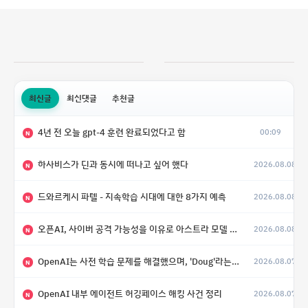
최신글
최신댓글
추천글
4년 전 오늘 gpt-4 훈련 완료되었다고 함
00:09
N
하사비스가 딘과 동시에 떠나고 싶어 했다
2026.08.08
N
드와르케시 파텔 - 지속학습 시대에 대한 8가지 예측
2026.08.08
N
오픈AI, 사이버 공격 가능성을 이유로 아스트라 모델 출시 연기
2026.08.08
N
OpenAI는 사전 학습 문제를 해결했으며, 'Doug'라는 코드명을 가진 훨씬 더 큰 모델을 활발히 개발 중
2026.08.07
N
OpenAI 내부 에이전트 허깅페이스 해킹 사건 정리
2026.08.07
N