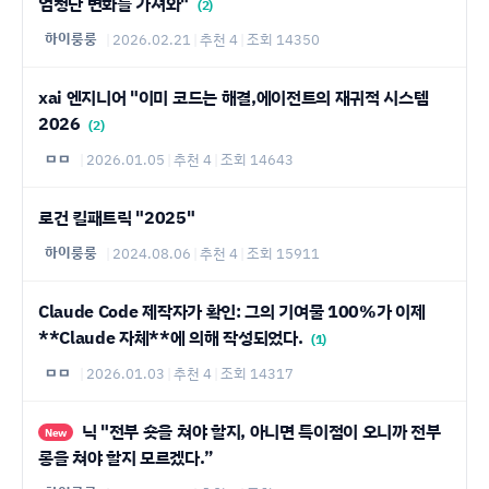
엄청난 변화를 가져와"
(2)
하이룽룽
|
2026.02.21
|
추천 4
|
조회 14350
xai 엔지니어 "이미 코드는 해결,에이전트의 재귀적 시스템
2026
(2)
ㅁㅁ
|
2026.01.05
|
추천 4
|
조회 14643
로건 킬패트릭 "2025"
하이룽룽
|
2024.08.06
|
추천 4
|
조회 15911
Claude Code 제작자가 확인: 그의 기여물 100%가 이제
**Claude 자체**에 의해 작성되었다.
(1)
ㅁㅁ
|
2026.01.03
|
추천 4
|
조회 14317
닉 "전부 숏을 쳐야 할지, 아니면 특이점이 오니까 전부
New
롱을 쳐야 할지 모르겠다.”