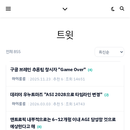
트윗
전체 855
구글 브레인 추론팀 창시자 "Game Over"
(4)
하이룽룽
|
2025.11.23
|
추천 6
|
조회 14651
데리야 우누트마즈 "ASI 2028으로 타임라인 변경"
(2)
하이룽룽
|
2026.03.03
|
추천 5
|
조회 14743
앤트로픽 내부적으로는 6~12개월 이내 AGI 달성할 것으로
예상한다고 해
(8)