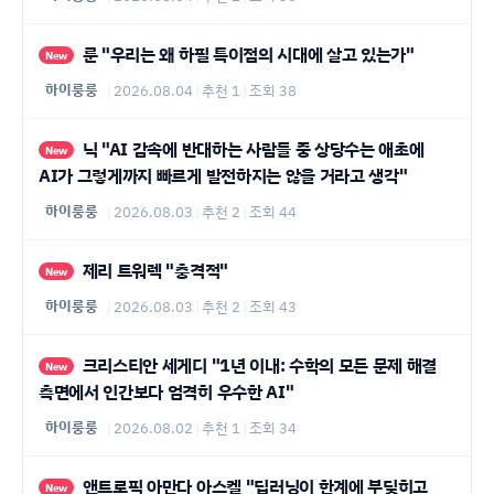
룬 "우리는 왜 하필 특이점의 시대에 살고 있는가"
New
하이룽룽
|
2026.08.04
|
추천 1
|
조회 38
닉 "AI 감속에 반대하는 사람들 중 상당수는 애초에
New
AI가 그렇게까지 빠르게 발전하지는 않을 거라고 생각"
하이룽룽
|
2026.08.03
|
추천 2
|
조회 44
제리 트워렉 "충격적"
New
하이룽룽
|
2026.08.03
|
추천 2
|
조회 43
크리스티안 세게디 "1년 이내: 수학의 모든 문제 해결
New
측면에서 인간보다 엄격히 우수한 AI"
하이룽룽
|
2026.08.02
|
추천 1
|
조회 34
앤트로픽 아만다 아스켈 "딥러닝이 한계에 부딪히고
New