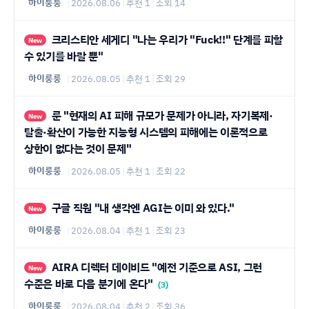
하이룽룽
|
2026.08.06
|
추천 1
|
조회 14
크리스티안 세게디 "나는 우리가 "Fuck!!" 단계를 피할
New
수 있기를 바랄 뿐"
하이룽룽
|
2026.08.05
|
추천 1
|
조회 29
룬 "현재의 AI 피해 규모가 문제가 아니라, 자기복제·
New
탈출·확산이 가능한 지능형 시스템의 피해에는 이론적으로
상한이 없다는 것이 문제"
하이룽룽
|
2026.08.05
|
추천 1
|
조회 22
구글 직원 "내 생각엔 AGI는 이미 와 있다."
New
하이룽룽
|
2026.08.04
|
추천 1
|
조회 23
AIRA 디렉터 데이비드 "예전 기준으로 ASI, 그런
New
수준은 바로 다음 분기에 온다"
(3)
하이룽룽
|
2026.08.04
|
추천 2
|
조회 36