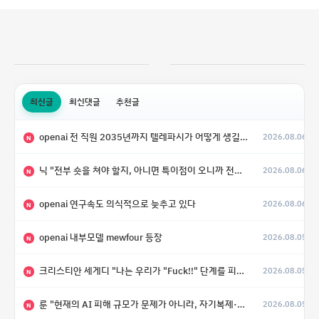
최신글
최신댓글
추천글
openai 전 직원 2035년까지 텔레파시가 어떻게 생길 수 있는지
2026.08.06
N
닉 "전부 숏을 쳐야 할지, 아니면 특이점이 오니까 전부 롱을 쳐야 할지 모르겠다.”
2026.08.06
N
openai 연구속도 의식적으로 늦추고 있다
2026.08.06
N
openai 내부모델 mewfour 등장
2026.08.05
N
크리스티안 세게디 "나는 우리가 "Fuck!!" 단계를 피할 수 있기를 바랄 뿐"
2026.08.05
N
룬 "현재의 AI 피해 규모가 문제가 아니라, 자기복제·탈출·확산이 가능한 지능형 시스템의 피해에는 이론적으로 상한이 없다는 것이 문제"
2026.08.05
N