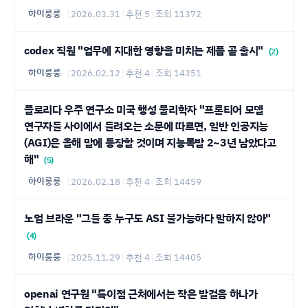
하이룽룽
|
2026.03.31
|
추천 5
|
조회 11372
codex 직원 "업무에 지대한 영향을 미치는 제픔 곧 출시"
(2)
하이룽룽
|
2026.02.12
|
추천 4
|
조회 14351
플로리다 우주 연구소 미국 행성 물리학자 "프론티어 모델
연구자들 사이에서 들려오는 소문에 따르면, 일반 인공지능
(AGI)은 올해 말에 등장할 것이며 지능폭발 2~3년 남았다고
해"
(5)
하이룽룽
|
2026.02.18
|
추천 4
|
조회 14459
노엄 브라운 "그들 중 누구도 ASI 불가능하다 말하지 않아"
(4)
하이룽룽
|
2025.11.29
|
추천 4
|
조회 14405
openai 연구원 "특이점 근처에서는 작은 발걸음 하나가