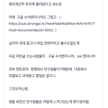
재귀개선적 루프에 올라탔다고 보는듯
아래 구글 수석엔지니어도 그렇고 (
https://sub.strongai.kr/%ed%8a%b8%ec%9c%97/?
mod=document&uid=3051 )
심지어 과대 광고나 하입 관련이라고 볼수도없는게
지금 저런글 쓰는사람들이 구글 수석엔지니어, xai 엔지니어
전부 엔트로픽 경쟁회사 연구원들이기때문에 다른회사
모델보고 과대광고 할일은 없으니
그것도아닌샘.
정말 최전선 연구원들은 저렇게 느끼고있는게 맞다생각됨