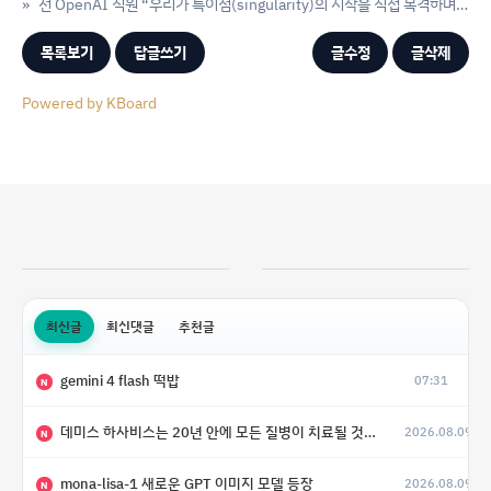
»
전 OpenAI 직원 “우리가 특이점(singularity)의 시작을 직접 목격하며 살고 있다니 미친 일이다.”
목록보기
답글쓰기
글수정
글삭제
Powered by KBoard
최신글
최신댓글
추천글
gemini 4 flash 떡밥
07:31
N
데미스 하사비스는 20년 안에 모든 질병이 치료될 것으로 예상한다.
2026.08.09
(4)
N
mona-lisa-1 새로운 GPT 이미지 모델 등장
2026.08.09
N