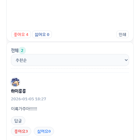
좋아요
4
싫어요
0
인쇄
전체
2
하이룽룽
2026-01-05 18:27
이륙가주아!!!!!!
답글
좋아요
3
싫어요
0