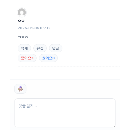
ㅇㅇ
2026-01-06 05:32
ㄱㅈㅇ
삭제
편집
답글
좋아요
3
싫어요
0