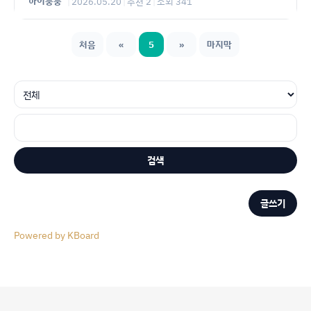
하이룽룽
|
2026.05.20
|
추천 2
|
조회 341
처음
«
5
»
마지막
검색
글쓰기
Powered by KBoard