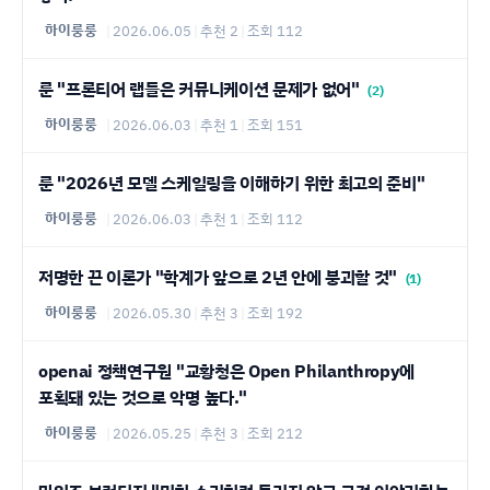
하이룽룽
|
2026.06.05
|
추천 2
|
조회 112
룬 "프론티어 랩들은 커뮤니케이션 문제가 없어"
(2)
하이룽룽
|
2026.06.03
|
추천 1
|
조회 151
룬 "2026년 모델 스케일링을 이해하기 위한 최고의 준비"
하이룽룽
|
2026.06.03
|
추천 1
|
조회 112
저명한 끈 이론가 "학계가 앞으로 2년 안에 붕괴할 것"
(1)
하이룽룽
|
2026.05.30
|
추천 3
|
조회 192
openai 정책연구원 "교황청은 Open Philanthropy에
포획돼 있는 것으로 악명 높다."
하이룽룽
|
2026.05.25
|
추천 3
|
조회 212