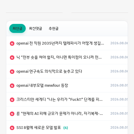
최신글
최신댓글
추천글
openai 전 직원 2035년까지 텔레파시가 어떻게 생길 수 있는지
2026.08.06
N
닉 "전부 숏을 쳐야 할지, 아니면 특이점이 오니까 전부 롱을 쳐야 할지 모르겠다.”
2026.08.06
N
openai 연구속도 의식적으로 늦추고 있다
2026.08.06
N
openai 내부모델 mewfour 등장
2026.08.05
N
크리스티안 세게디 "나는 우리가 "Fuck!!" 단계를 피할 수 있기를 바랄 뿐"
2026.08.05
N
룬 "현재의 AI 피해 규모가 문제가 아니라, 자기복제·탈출·확산이 가능한 지능형 시스템의 피해에는 이론적으로 상한이 없다는 것이 문제"
2026.08.05
N
SSI 8월에 새로운 모델 발표
(6)
2026.08.05
N