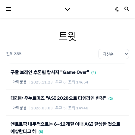
트윗
전체 855
구글 브레인 추론팀 창시자 "Game Over"
(4)
하이룽룽
|
2025.11.23
|
추천 6
|
조회 14654
데리야 우누트마즈 "ASI 2028으로 타임라인 변경"
(2)
하이룽룽
|
2026.03.03
|
추천 5
|
조회 14746
앤트로픽 내부적으로는 6~12개월 이내 AGI 달성할 것으로
예상한다고 해
(8)