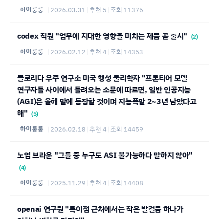
하이룽룽
|
2026.03.31
|
추천 5
|
조회 11376
codex 직원 "업무에 지대한 영향을 미치는 제픔 곧 출시"
(2)
하이룽룽
|
2026.02.12
|
추천 4
|
조회 14353
플로리다 우주 연구소 미국 행성 물리학자 "프론티어 모델
연구자들 사이에서 들려오는 소문에 따르면, 일반 인공지능
(AGI)은 올해 말에 등장할 것이며 지능폭발 2~3년 남았다고
해"
(5)
하이룽룽
|
2026.02.18
|
추천 4
|
조회 14459
노엄 브라운 "그들 중 누구도 ASI 불가능하다 말하지 않아"
(4)
하이룽룽
|
2025.11.29
|
추천 4
|
조회 14408
openai 연구원 "특이점 근처에서는 작은 발걸음 하나가