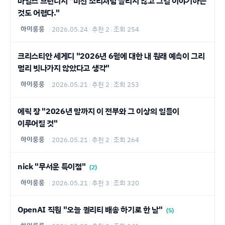
마일즈 브런디지 "미친 소리처럼 들리지 않고 그걸 이야기하는
것도 어렵다."
하이룽룽
|
2026.05.24
|
추천 2
|
조회 254
크리스티안 세게디 "2026년 6월에 대한 내 원래 예측이 그리
멀리 빗나가지 않았다고 생각"
하이룽룽
|
2026.05.21
|
추천 2
|
조회 253
에릭 장 "2026년 말까지 이 전부와 그 이상의 일들이
이루어질 것"
하이룽룽
|
2026.05.21
|
추천 2
|
조회 264
nick "무서운 특이점"
(2)
하이룽룽
|
2026.05.21
|
추천 3
|
조회 320
OpenAI 직원 "오늘 퀄리티 배송 하기로 한 날"
(5)