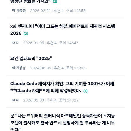
엄청난 변화를 가져와"
(2)
하이룽룽
|
2026.02.21
|
추천 4
|
조회 14353
xai 엔지니어 "이미 코드는 해결,에이전트의 재귀적 시스템
2026
(2)
ㅁㅁ
|
2026.01.05
|
추천 4
|
조회 14646
로건 킬패트릭 "2025"
하이룽룽
|
2024.08.06
|
추천 4
|
조회 15916
Claude Code 제작자가 확인: 그의 기여물 100%가 이제
**Claude 자체**에 의해 작성되었다.
(1)
ㅁㅁ
|
2026.01.03
|
추천 4
|
조회 14322
룬 "나는 트위터의 넷러너식 아드레날린 중독자들이 초지능
모델이 출시돼도 결국 반드시 실망하게 될 부류라는 게 너무
좋다."