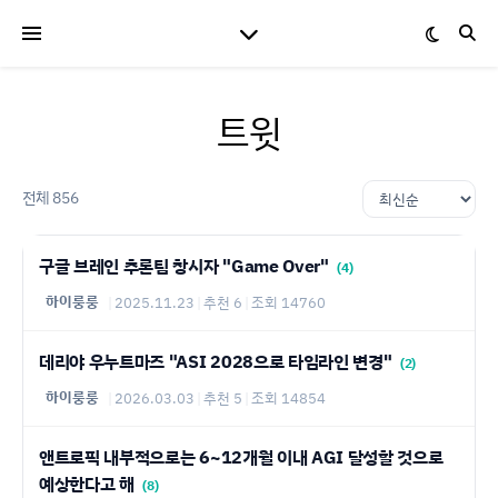
트윗
전체 856
구글 브레인 추론팀 창시자 "Game Over"
(4)
하이룽룽
|
2025.11.23
|
추천 6
|
조회 14760
데리야 우누트마즈 "ASI 2028으로 타임라인 변경"
(2)
하이룽룽
|
2026.03.03
|
추천 5
|
조회 14854
앤트로픽 내부적으로는 6~12개월 이내 AGI 달성할 것으로
예상한다고 해
(8)