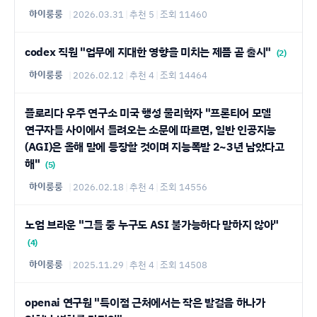
하이룽룽
|
2026.03.31
|
추천 5
|
조회 11460
codex 직원 "업무에 지대한 영향을 미치는 제픔 곧 출시"
(2)
하이룽룽
|
2026.02.12
|
추천 4
|
조회 14464
플로리다 우주 연구소 미국 행성 물리학자 "프론티어 모델
연구자들 사이에서 들려오는 소문에 따르면, 일반 인공지능
(AGI)은 올해 말에 등장할 것이며 지능폭발 2~3년 남았다고
해"
(5)
하이룽룽
|
2026.02.18
|
추천 4
|
조회 14556
노엄 브라운 "그들 중 누구도 ASI 불가능하다 말하지 않아"
(4)
하이룽룽
|
2025.11.29
|
추천 4
|
조회 14508
openai 연구원 "특이점 근처에서는 작은 발걸음 하나가