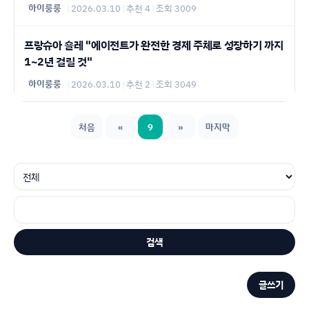
하이룽룽
|
2026.03.10
|
추천 4
|
조회 3009
프랑슈아 숄레 "에이전트가 완전한 경제 주체로 성장하기 까지
1~2년 걸릴 것"
하이룽룽
|
2026.03.10
|
추천 2
|
조회 3049
처음
«
9
»
마지막
검색
글쓰기