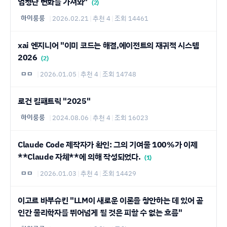
엄청난 변화를 가져와"
(2)
하이룽룽
|
2026.02.21
|
추천 4
|
조회 14461
xai 엔지니어 "이미 코드는 해결,에이전트의 재귀적 시스템
2026
(2)
ㅁㅁ
|
2026.01.05
|
추천 4
|
조회 14748
로건 킬패트릭 "2025"
하이룽룽
|
2024.08.06
|
추천 4
|
조회 16023
Claude Code 제작자가 확인: 그의 기여물 100%가 이제
**Claude 자체**에 의해 작성되었다.
(1)
ㅁㅁ
|
2026.01.03
|
추천 4
|
조회 14429
이고르 바부슈킨 "LLM이 새로운 이론을 창안하는 데 있어 곧
인간 물리학자를 뛰어넘게 될 것은 피할 수 없는 흐름"