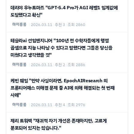
데리야 우누트마즈 "GPT-5.4 Pro가 AGI 레벨1 임계값에
도달했다고 확신"
하이룽룽
|
2026.03.11
|
추천 3
|
조회 2860
테슬라ai 선임엔지니어 "100년 전 수학자들에게 행렬
곱셈으로 지능 나타날 수 있다고 말했다면 그들은 당신을
미쳤다고 생각했을 것"
하이룽룽
|
2026.03.11
|
추천 2
|
조회 2886
케빈 웨일 "만약 사실이라면, EpochAIResearch 의
프론티어매스 미해결 문제 중 AI에 의해 해결되는 첫 번째
사례"
하이룽룽
|
2026.03.11
|
추천 4
|
조회 2976
제리 트워렉 "재귀적 자기 개선은 존재하지만, 고르게
분포되어 있지는 않습니다."