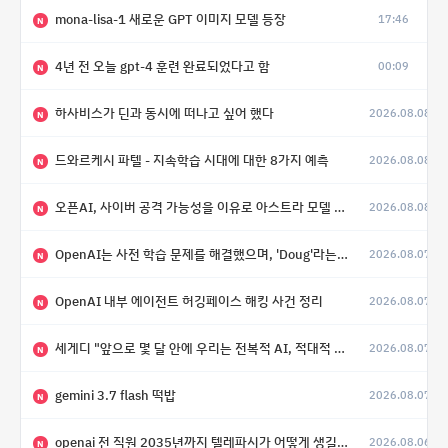
mona-lisa-1 새로운 GPT 이미지 모델 등장
17:46
N
4년 전 오늘 gpt-4 훈련 완료되었다고 함
00:09
N
하사비스가 딘과 동시에 떠나고 싶어 했다
2026.08.08
N
드와르케시 파텔 - 지속학습 시대에 대한 8가지 예측
2026.08.08
N
오픈AI, 사이버 공격 가능성을 이유로 아스트라 모델 출시 연기
2026.08.08
N
OpenAI는 사전 학습 문제를 해결했으며, 'Doug'라는 코드명을 가진 훨씬 더 큰 모델을 활발히 개발 중
2026.08.07
N
OpenAI 내부 에이전트 허깅페이스 해킹 사건 정리
2026.08.07
N
세게디 "앞으로 몇 달 안에 우리는 전복적 AI, 적대적 AI 둘 다 보게 될 것"
2026.08.07
N
gemini 3.7 flash 떡밥
2026.08.07
N
openai 전 직원 2035년까지 텔레파시가 어떻게 생길 수 있는지
2026.08.06
N